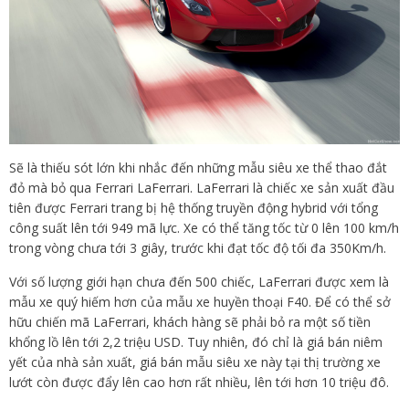
Sẽ là thiếu sót lớn khi nhắc đến những mẫu siêu xe thể thao đắt
đỏ mà bỏ qua Ferrari LaFerrari. LaFerrari là chiếc xe sản xuất đầu
tiên được Ferrari trang bị hệ thống truyền động hybrid với tổng
công suất lên tới 949 mã lực. Xe có thể tăng tốc từ 0 lên 100 km/h
trong vòng chưa tới 3 giây, trước khi đạt tốc độ tối đa 350Km/h.
Với số lượng giới hạn chưa đến 500 chiếc, LaFerrari được xem là
mẫu xe quý hiếm hơn của mẫu xe huyền thoại F40. Để có thể sở
hữu chiến mã LaFerrari, khách hàng sẽ phải bỏ ra một số tiền
khổng lồ lên tới 2,2 triệu USD. Tuy nhiên, đó chỉ là giá bán niêm
yết của nhà sản xuất, giá bán mẫu siêu xe này tại thị trường xe
lướt còn được đẩy lên cao hơn rất nhiều, lên tới hơn 10 triệu đô.