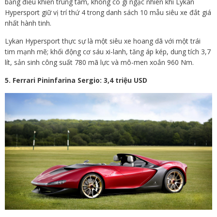
bảng điều khiển trung tâm, không có gì ngạc nhiên khi Lykan
Hypersport giữ vị trí thứ 4 trong danh sách 10 mẫu siêu xe đắt giá
nhất hành tinh.
Lykan Hypersport thực sự là một siêu xe hoang dã với một trái
tim mạnh mẽ; khối động cơ sáu xi-lanh, tăng áp kép, dung tích 3,7
lít, sản sinh công suất 780 mã lực và mô-men xoắn 960 Nm.
5. Ferrari Pininfarina Sergio: 3,4 triệu USD