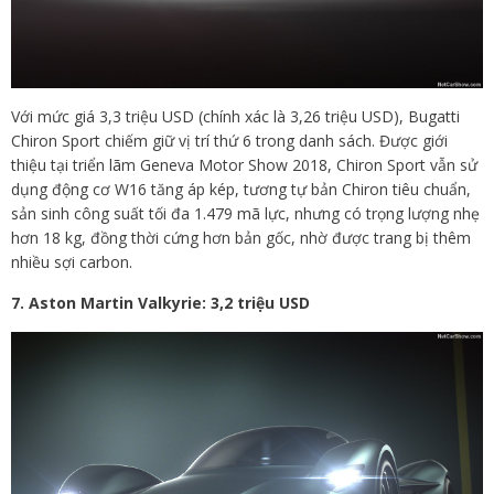
Với mức giá 3,3 triệu USD (chính xác là 3,26 triệu USD), Bugatti
Chiron Sport chiếm giữ vị trí thứ 6 trong danh sách. Được giới
thiệu tại triển lãm Geneva Motor Show 2018, Chiron Sport vẫn sử
dụng động cơ W16 tăng áp kép, tương tự bản Chiron tiêu chuẩn,
sản sinh công suất tối đa 1.479 mã lực, nhưng có trọng lượng nhẹ
hơn 18 kg, đồng thời cứng hơn bản gốc, nhờ được trang bị thêm
nhiều sợi carbon.
7.
Aston Martin Valkyrie: 3,2 triệu USD