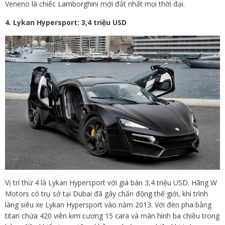
Veneno là chiếc Lamborghini mới đắt nhất mọi thời đại.
4.
Lykan Hypersport: 3,4 triệu USD
Vị trí thứ 4 là Lykan Hypersport với giá bán 3,4 triệu USD. Hãng W
Motors có trụ sở tại Dubai đã gây chấn động thế giới, khi trình
làng siêu xe Lykan Hypersport vào năm 2013. Với đèn pha bằng
titan chứa 420 viên kim cương 15 cara và màn hình ba chiều trong