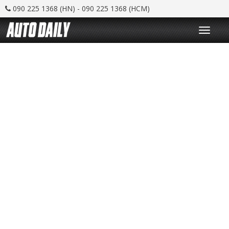
090 225 1368 (HN) - 090 225 1368 (HCM)
T
o
g
g
l
e
n
a
v
i
g
a
t
i
o
n