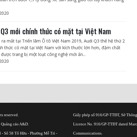
2020
 Q3 mới chính thức có mặt tại Việt Nam
i ra mắt tại Triển lãm Ô tô Việt Nam 2019, Audi Q3 thế hệ thứ 2
nh thức có mặt tại Việt Nam với kích thước lớn hơn, đậm chất
 được trang bị một loạt công nghệ mới ấn...
2020
s reserved.
Giấy phép số 916/GP-TTĐT, Sở Thông 
g Quảng cáo A&D.
Licence No. 916/GP-TTĐT dated March
 - Số 58 Tố Hữu - Phường Mễ Trì -
Communications.