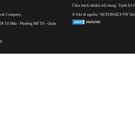
Chịu trách nhiệm nội dung: Trịnh Lê 
tock Company
® Ghi rõ nguồn "AUTODAILY.VN" khi bạ
 58 Tố Hữu - Phường Mễ Trì - Quận
9.