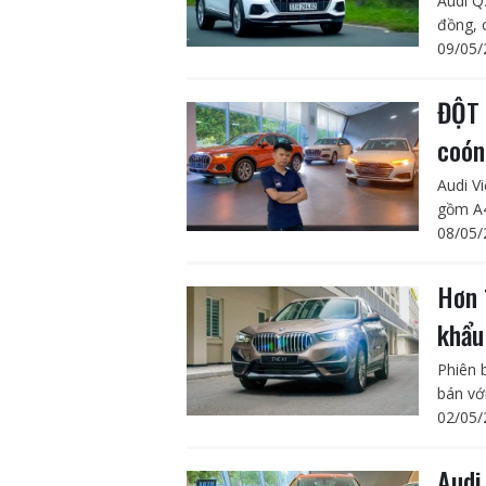
Audi Q
đồng, 
09/05/
ĐỘT 
coón
Audi V
gồm A4
08/05/
Hơn 
khẩu
Phiên 
bán với
02/05/
Audi