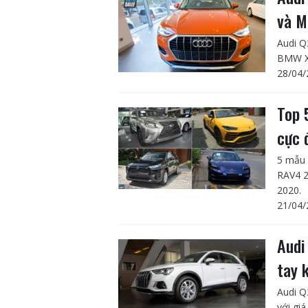
và M
Audi Q
BMW X
28/04/
Top 
cực 
5 mẫu 
RAV4 2
2020.
21/04/
Audi
tay 
Audi Q
với gi