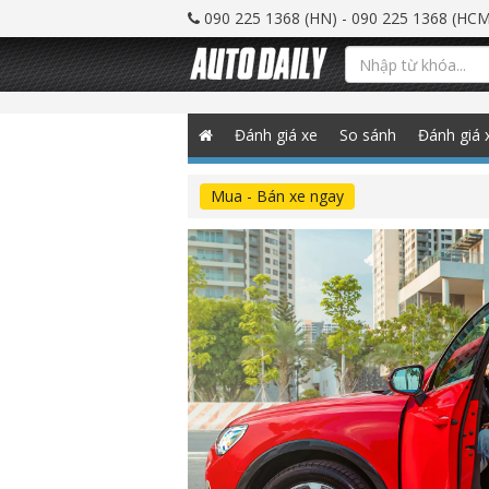
090 225 1368 (HN) - 090 225 1368 (HCM
Đánh giá xe
So sánh
Đánh giá 
Mua - Bán xe ngay