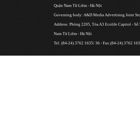
Quận Nam Từ Liêm - Hà Nội
Governing body: A&D Media Advertising Joint S
Address: Phòng 2205, Tòa A3 Ecolife Capitol - Số
Nam Từ Liêm - Hà Nội
Tel: (84-24) 3762 1635/ 36 - Fax:(84-24) 3762 163