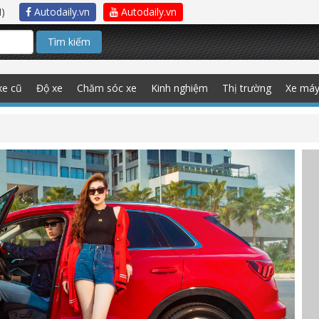
)
Autodaily.vn
Autodaily.vn
Tìm kiếm
xe cũ
Độ xe
Chăm sóc xe
Kinh nghiệm
Thị trường
Xe má