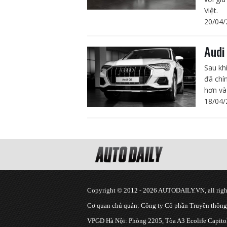
Việt.
20/04/
Audi
Sau kh
đã chí
hơn và
18/04/
Copyright © 2012 - 2026 AUTODAILY.VN, all right
Cơ quan chủ quản: Công ty Cổ phần Truyền thôn
VPGD Hà Nội: Phòng 2205, Tòa A3 Ecolife Capitol