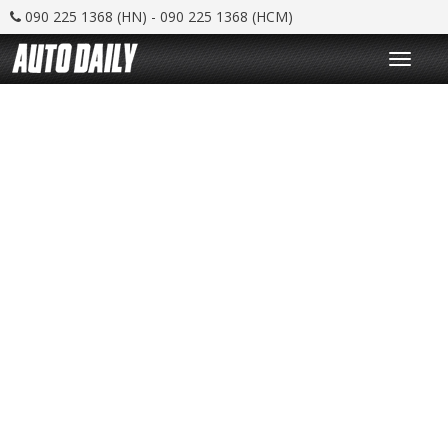
090 225 1368 (HN) - 090 225 1368 (HCM)
T
o
g
g
l
e
n
a
v
i
g
a
t
i
o
n