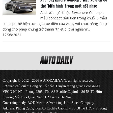
thể ‘biến hình’ trong một nốt nhạc
Audi vừa giới thiệu Skysphere Concept,
mẫu concept đầu tiên trong chuỗi 3 mẫu
concept thể hiện tương lai xe điện của Audi, với chức năng lái tự
động cho phép chúng trở thành “thiết bị trải nghiệm”...
12/08/2021
Copyright © 2012 - 2026 AUTODAILY.VN, all rights reserved.
Cơ quan chủ quản: Công ty Cổ phần Truyền thông Quảng cáo A&D.
VPGD Hà Nội: Phòng 2205, Tòa A3 Ecolife Capitol - Số 58 Tố Hữu -
Phường Mễ Trì - Quận Nam Từ Liêm - Hà Nội
Governing body: A&D Media Advertising Joint Stock Company
Address: Phòng 2205, Tòa A3 Ecolife Capitol - Số 58 Tố Hữu - Phường