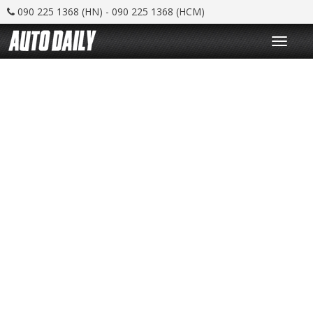
090 225 1368 (HN) - 090 225 1368 (HCM)
T
o
g
g
l
e
n
a
v
i
g
a
t
i
o
n