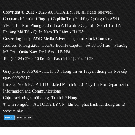
Copyright © 2012 - 2026 AUTODAILY.VN, all rights reserved.
Cơ quan chủ quản: Công ty Cổ phần Truyền thông Quảng cáo A&D.
VPGD Hà Nội: Phòng 2205, Tòa A3 Ecolife Capitol - Số 58 Tố Hữu -
Phường Mễ Trì - Quận Nam Từ Liêm - Hà Nội
Governing body: A&D Media Advertising Joint Stock Company
Address: Phòng 2205, Tòa A3 Ecolife Capitol - Số 58 Tố Hữu - Phường
Mễ Trì - Quận Nam Từ Liêm - Hà Nội
Tel: (84-24) 3762 1635/ 36 - Fax:(84-24) 3762 1639.
Giấy phép số 916/GP-TTĐT, Sở Thông tin và Truyền thông Hà Nội cấp
ngày 09/3/2017.
Licence No. 916/GP-TTĐT dated March 9, 2017 by Ha Noi Deparment of
Information and Communications.
Chịu trách nhiệm nội dung: Trịnh Lê Hùng.
® Ghi rõ nguồn "AUTODAILY.VN" khi bạn phát hành lại thông tin từ
website này.