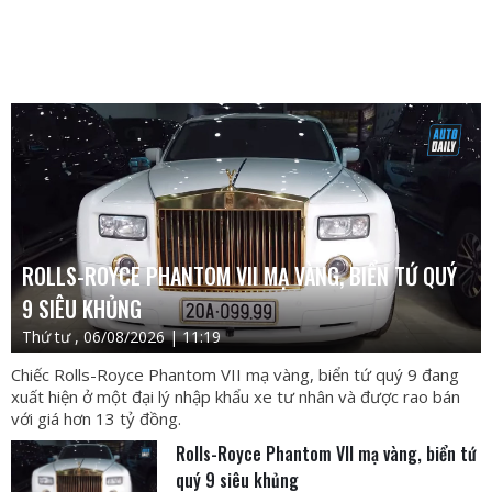
ROLLS-ROYCE PHANTOM VII MẠ VÀNG, BIỂN TỨ QUÝ
9 SIÊU KHỦNG
Thứ tư , 06/08/2026 | 11:19
Chiếc Rolls-Royce Phantom VII mạ vàng, biển tứ quý 9 đang
xuất hiện ở một đại lý nhập khẩu xe tư nhân và được rao bán
với giá hơn 13 tỷ đồng.
Rolls-Royce Phantom VII mạ vàng, biển tứ
quý 9 siêu khủng