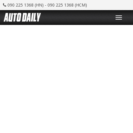
090 225 1368 (HN) - 090 225 1368 (HCM)
T
o
g
g
l
e
n
a
v
i
g
a
t
i
o
n