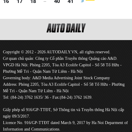
16
17
18
...
40
41
Copyright © 2012 - 2026 AUTODAILY.VN, all rights reserved.
Cơ quan chủ quản: Công ty Cổ phần Truyền thông Quảng cáo A&D.
VPGD Hà Nội: Phòng 2205, Tòa A3 Ecolife Capitol - Số 58 Tố Hữu -
Phường Mễ Trì - Quận Nam Từ Liêm - Hà Nội
Governing body: A&D Media Advertising Joint Stock Company
Address: Phòng 2205, Tòa A3 Ecolife Capitol - Số 58 Tố Hữu - Phường
Mễ Trì - Quận Nam Từ Liêm - Hà Nội
Tel: (84-24) 3762 1635/ 36 - Fax:(84-24) 3762 1639.
Giấy phép số 916/GP-TTĐT, Sở Thông tin và Truyền thông Hà Nội cấp
ngày 09/3/2017.
Licence No. 916/GP-TTĐT dated March 9, 2017 by Ha Noi Deparment of
Information and Communications.