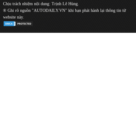
Chịu trách nhiệm nội dung: Trịnh Lê Hùng.
® Ghi rõ nguồn "AUTODAILY.VN" khi bạn phát hành lại thông tin từ
website này.