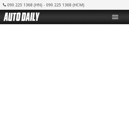
090 225 1368 (HN) - 090 225 1368 (HCM)
T
o
g
g
l
e
n
a
v
i
g
a
t
i
o
n