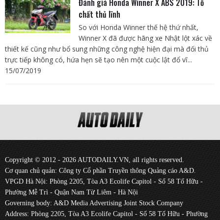
Đánh giá Honda Winner X ABS 2019: Tố
chất thủ lĩnh
So với Honda Winner thế hệ thứ nhất,
Winner X đã được hãng xe Nhật lột xác về
thiết kế cũng như bổ sung những công nghệ hiện đại mà đối thủ
trực tiếp không có, hứa hẹn sẽ tạo nên một cuộc lật đổ vĩ...
15/07/2019
Copyright © 2012 - 2026 AUTODAILY.VN, all rights reserved.
Cơ quan chủ quản: Công ty Cổ phần Truyền thông Quảng cáo A&D.
VPGD Hà Nội: Phòng 2205, Tòa A3 Ecolife Capitol - Số 58 Tố Hữu -
Phường Mễ Trì - Quận Nam Từ Liêm - Hà Nội
Governing body: A&D Media Advertising Joint Stock Company
Address: Phòng 2205, Tòa A3 Ecolife Capitol - Số 58 Tố Hữu - Phường