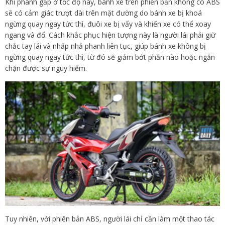
Khi phanh gấp ở tốc độ này, bánh xe trên phiên bản không có ABS
sẽ có cảm giác trượt dài trên mặt đường do bánh xe bị khoá
ngừng quay ngay tức thì, đuôi xe bị vẩy và khiến xe có thể xoay
ngang và đổ. Cách khắc phục hiện tượng này là người lái phải giữ
chắc tay lái và nhấp nhả phanh liên tục, giúp bánh xe không bị
ngừng quay ngay tức thì, từ đó sẽ giảm bớt phần nào hoặc ngăn
chặn được sự nguy hiểm.
Tuy nhiên, với phiên bản ABS, người lái chỉ cần làm một thao tác