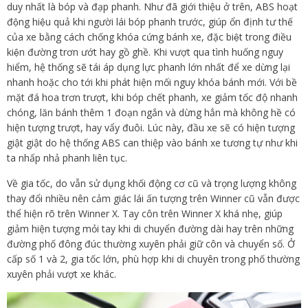
duy nhất là bóp và đạp phanh. Như đã giới thiệu ở trên, ABS hoạt
động hiệu quả khi người lái bóp phanh trước, giúp ổn định tư thế
của xe bằng cách chống khóa cứng bánh xe, đặc biệt trong điều
kiện đường trơn ướt hay gồ ghề. Khi vượt qua tình huống nguy
hiểm, hệ thống sẽ tái áp dụng lực phanh lớn nhất để xe dừng lại
nhanh hoặc cho tới khi phát hiện mối nguy khóa bánh mới. Với bề
mặt đá hoa trơn trượt, khi bóp chết phanh, xe giảm tốc độ nhanh
chóng, lăn bánh thêm 1 đoạn ngắn và dừng hẳn mà không hề có
hiện tượng trượt, hay vẩy đuôi. Lúc này, đầu xe sẽ có hiện tượng
giật giật do hệ thống ABS can thiệp vào bánh xe tương tự như khi
ta nhấp nhả phanh liên tục.
Về gia tốc, do vẫn sử dụng khối động cơ cũ và trọng lượng không
thay đổi nhiều nên cảm giác lái ấn tượng trên Winner cũ vẫn được
thể hiện rõ trên Winner X. Tay côn trên Winner X khá nhẹ, giúp
giảm hiện tượng mỏi tay khi di chuyển đường dài hay trên những
đường phố đông đúc thường xuyên phải giữ côn và chuyển số. Ở
cấp số 1 và 2, gia tốc lớn, phù hợp khi di chuyên trong phố thường
xuyên phải vượt xe khác.