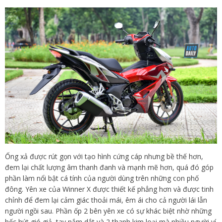
Ống xả được rút gọn với tạo hình cứng cáp nhưng bề thế hơn,
đem lại chất lượng âm thanh đanh và mạnh mẽ hơn, quá đó góp
phần làm nổi bật cá tính của người dùng trên những con phố
đông. Yên xe của Winner X được thiết kế phẳng hơn và được tinh
chỉnh để đem lại cảm giác thoải mái, êm ái cho cả người lái lẫn
người ngồi sau. Phần ốp 2 bên yên xe có sự khác biệt nhờ những
hốc hút gió giả, tay nắm dắt và 2 thanh kim loại mà nhiều người ví