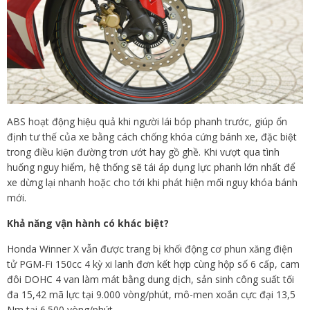
ABS hoạt động hiệu quả khi người lái bóp phanh trước, giúp ổn
định tư thế của xe bằng cách chống khóa cứng bánh xe, đặc biệt
trong điều kiện đường trơn ướt hay gồ ghề. Khi vượt qua tình
huống nguy hiểm, hệ thống sẽ tái áp dụng lực phanh lớn nhất để
xe dừng lại nhanh hoặc cho tới khi phát hiện mối nguy khóa bánh
mới.
Khả năng vận hành có khác biệt?
Honda Winner X vẫn được trang bị khối động cơ phun xăng điện
tử PGM-Fi 150cc 4 kỳ xi lanh đơn kết hợp cùng hộp số 6 cấp, cam
đôi DOHC 4 van làm mát bằng dung dịch, sản sinh công suất tối
đa 15,42 mã lực tại 9.000 vòng/phút, mô-men xoắn cực đại 13,5
Nm tại 6.500 vòng/phút.