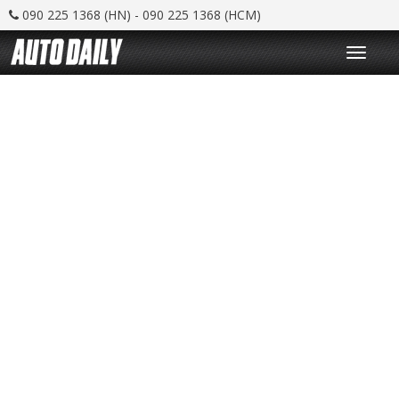
090 225 1368 (HN) - 090 225 1368 (HCM)
T
o
g
g
l
e
n
a
v
i
g
a
t
i
o
n