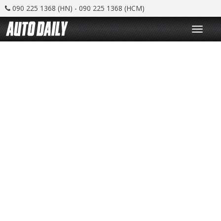
090 225 1368 (HN) - 090 225 1368 (HCM)
T
o
g
g
l
e
n
a
v
i
g
a
t
i
o
n