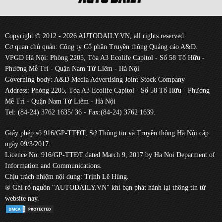
Copyright © 2012 - 2026 AUTODAILY.VN, all rights reserved.
Cơ quan chủ quản: Công ty Cổ phần Truyền thông Quảng cáo A&D.
VPGD Hà Nội: Phòng 2205, Tòa A3 Ecolife Capitol - Số 58 Tố Hữu -
Phường Mễ Trì - Quận Nam Từ Liêm - Hà Nội
Governing body: A&D Media Advertising Joint Stock Company
Address: Phòng 2205, Tòa A3 Ecolife Capitol - Số 58 Tố Hữu - Phường
Mễ Trì - Quận Nam Từ Liêm - Hà Nội
Tel: (84-24) 3762 1635/ 36 - Fax:(84-24) 3762 1639.
Giấy phép số 916/GP-TTĐT, Sở Thông tin và Truyền thông Hà Nội cấp
ngày 09/3/2017.
Licence No. 916/GP-TTĐT dated March 9, 2017 by Ha Noi Deparment of
Information and Communications.
Chịu trách nhiệm nội dung: Trịnh Lê Hùng.
® Ghi rõ nguồn "AUTODAILY.VN" khi bạn phát hành lại thông tin từ
website này.