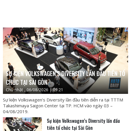
SỰ KIỆN VOLKSWAGEN’S DIVERSITY LẦN ĐẦU TIÊN TỔ
CHỨC TẠI SÀI GÒN
Chủ nhật , 06/08/2026 | 09:21
Sự kiện Volkswagen’s Diversity lần đầu tiên diễn ra tại TTTM
Takashimaya Saigon Center tại TP. HCM vào ngày 03 –
04/08/2019.
Sự kiện Volkswagen’s Diversity lần đầu
tiên tổ chức tại Sài Gòn