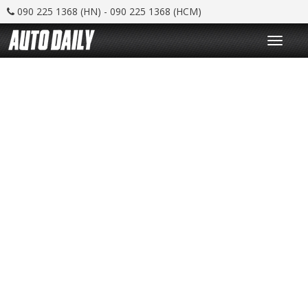
090 225 1368 (HN) - 090 225 1368 (HCM)
T
o
g
g
l
e
n
a
v
i
g
a
t
i
o
n