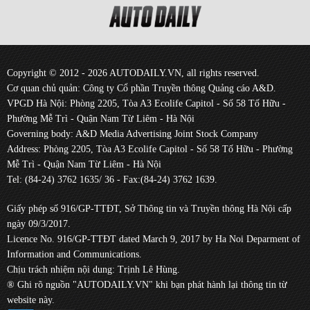
Copyright © 2012 - 2026 AUTODAILY.VN, all rights reserved.
Cơ quan chủ quản: Công ty Cổ phần Truyền thông Quảng cáo A&D.
VPGD Hà Nội: Phòng 2205, Tòa A3 Ecolife Capitol - Số 58 Tố Hữu -
Phường Mễ Trì - Quận Nam Từ Liêm - Hà Nội
Governing body: A&D Media Advertising Joint Stock Company
Address: Phòng 2205, Tòa A3 Ecolife Capitol - Số 58 Tố Hữu - Phường
Mễ Trì - Quận Nam Từ Liêm - Hà Nội
Tel: (84-24) 3762 1635/ 36 - Fax:(84-24) 3762 1639.
Giấy phép số 916/GP-TTĐT, Sở Thông tin và Truyền thông Hà Nội cấp
ngày 09/3/2017.
Licence No. 916/GP-TTĐT dated March 9, 2017 by Ha Noi Deparment of
Information and Communications.
Chịu trách nhiệm nội dung: Trịnh Lê Hùng.
® Ghi rõ nguồn "AUTODAILY.VN" khi bạn phát hành lại thông tin từ
website này.