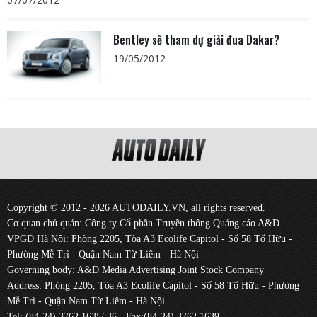
Bentley sẽ tham dự giải đua Dakar?
19/05/2012
Copyright © 2012 - 2026 AUTODAILY.VN, all rights reserved.
Cơ quan chủ quản: Công ty Cổ phần Truyền thông Quảng cáo A&D.
VPGD Hà Nội: Phòng 2205, Tòa A3 Ecolife Capitol - Số 58 Tố Hữu -
Phường Mễ Trì - Quận Nam Từ Liêm - Hà Nội
Governing body: A&D Media Advertising Joint Stock Company
Address: Phòng 2205, Tòa A3 Ecolife Capitol - Số 58 Tố Hữu - Phường
Mễ Trì - Quận Nam Từ Liêm - Hà Nội
Tel: (84-24) 3762 1635/ 36 - Fax:(84-24) 3762 1639.