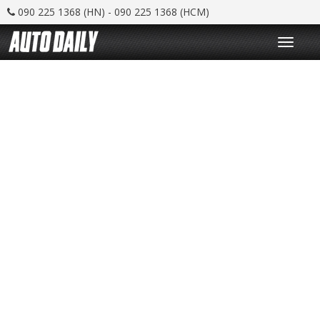
090 225 1368 (HN) - 090 225 1368 (HCM)
T
o
g
g
l
e
n
a
v
i
g
a
t
i
o
n