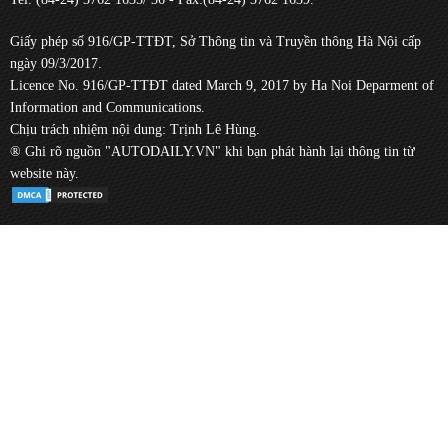
Giấy phép số 916/GP-TTĐT, Sở Thông tin và Truyền thông Hà Nội cấp
ngày 09/3/2017.
Licence No. 916/GP-TTĐT dated March 9, 2017 by Ha Noi Deparment of
Information and Communications.
Chịu trách nhiệm nội dung: Trịnh Lê Hùng.
® Ghi rõ nguồn "AUTODAILY.VN" khi bạn phát hành lại thông tin từ
website này.