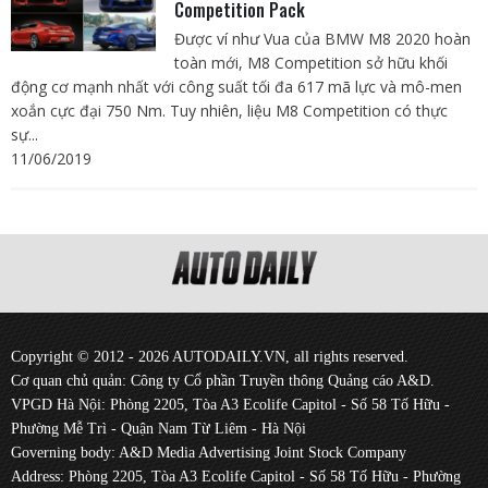
Competition Pack
Được ví như Vua của BMW M8 2020 hoàn
toàn mới, M8 Competition sở hữu khối
động cơ mạnh nhất với công suất tối đa 617 mã lực và mô-men
xoắn cực đại 750 Nm. Tuy nhiên, liệu M8 Competition có thực
sự...
11/06/2019
Copyright © 2012 - 2026 AUTODAILY.VN, all rights reserved.
Cơ quan chủ quản: Công ty Cổ phần Truyền thông Quảng cáo A&D.
VPGD Hà Nội: Phòng 2205, Tòa A3 Ecolife Capitol - Số 58 Tố Hữu -
Phường Mễ Trì - Quận Nam Từ Liêm - Hà Nội
Governing body: A&D Media Advertising Joint Stock Company
Address: Phòng 2205, Tòa A3 Ecolife Capitol - Số 58 Tố Hữu - Phường