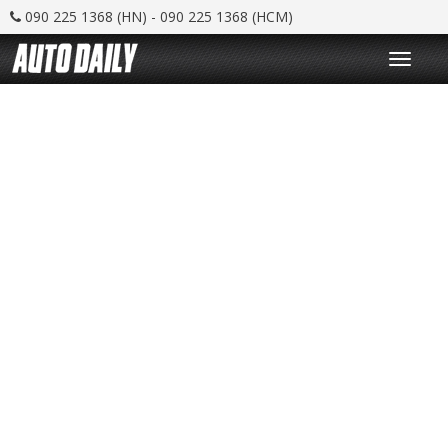
090 225 1368 (HN) - 090 225 1368 (HCM)
T
o
g
g
l
e
n
a
v
i
g
a
t
i
o
n