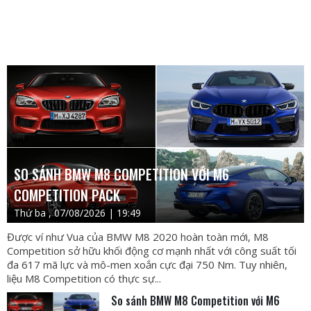
SO SÁNH BMW M8 COMPETITION VỚI M6
COMPETITION PACK
Thứ ba , 07/08/2026 | 19:49
Được ví như Vua của BMW M8 2020 hoàn toàn mới, M8
Competition sở hữu khối động cơ mạnh nhất với công suất tối
đa 617 mã lực và mô-men xoắn cực đại 750 Nm. Tuy nhiên,
liệu M8 Competition có thực sự...
So sánh BMW M8 Competition với M6