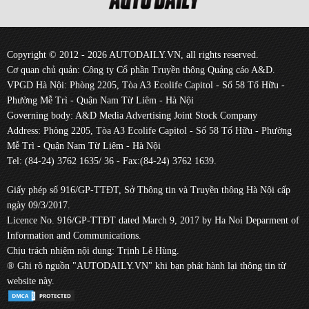
Copyright © 2012 - 2026 AUTODAILY.VN, all rights reserved.
Cơ quan chủ quản: Công ty Cổ phần Truyền thông Quảng cáo A&D.
VPGD Hà Nội: Phòng 2205, Tòa A3 Ecolife Capitol - Số 58 Tố Hữu -
Phường Mễ Trì - Quận Nam Từ Liêm - Hà Nội
Governing body: A&D Media Advertising Joint Stock Company
Address: Phòng 2205, Tòa A3 Ecolife Capitol - Số 58 Tố Hữu - Phường
Mễ Trì - Quận Nam Từ Liêm - Hà Nội
Tel: (84-24) 3762 1635/ 36 - Fax:(84-24) 3762 1639.
Giấy phép số 916/GP-TTĐT, Sở Thông tin và Truyền thông Hà Nội cấp
ngày 09/3/2017.
Licence No. 916/GP-TTĐT dated March 9, 2017 by Ha Noi Deparment of
Information and Communications.
Chịu trách nhiệm nội dung: Trịnh Lê Hùng.
® Ghi rõ nguồn "AUTODAILY.VN" khi bạn phát hành lại thông tin từ
website này.