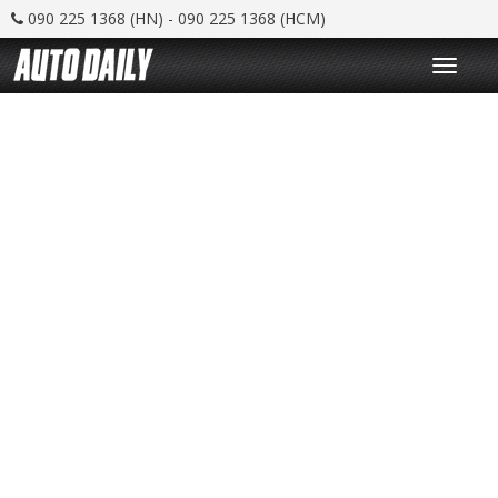
090 225 1368 (HN) - 090 225 1368 (HCM)
T
o
g
g
l
e
n
a
v
i
g
a
t
i
o
n