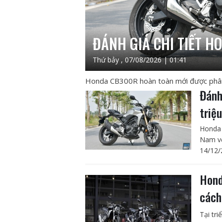
ĐÁNH GIÁ CHI TIẾT H
Thứ bảy , 07/08/2026 | 01:41
Honda CB300R hoàn toàn mới được phân p
Đánh
triệ
Honda 
Nam vớ
14/12/
Hond
cách
Tại tr