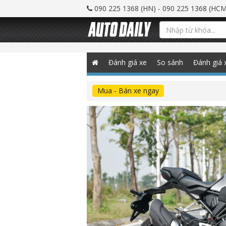
090 225 1368 (HN) - 090 225 1368 (HCM
Đánh giá xe
So sánh
Đánh giá 
Mua - Bán xe ngay