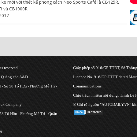
ike mới với thiết kế phong cách Neo Sports Café là CB125R,
R và CB1000R.
2017
s reserved.
Giấy phép số 916/GP-TTĐT, Sở Thông 
g Quảng cáo A&D.
Licence No. 916/GP-TTĐT dated March
 - Số 58 Tố Hữu - Phường Mễ Trì -
Communications.
Chịu trách nhiệm nội dung: Trịnh Lê 
tock Company
® Ghi rõ nguồn "AUTODAILY.VN" khi bạ
 58 Tố Hữu - Phường Mễ Trì - Quận
9.