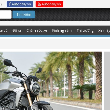
)
Autodaily.vn
Autodaily.vn
Tìm kiếm
xe cũ
Độ xe
Chăm sóc xe
Kinh nghiệm
Thị trường
Xe má