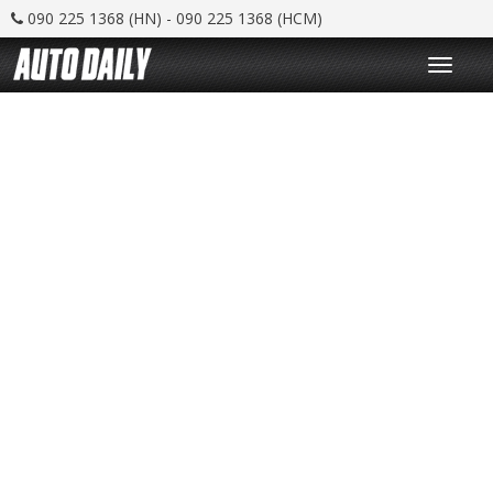
090 225 1368 (HN) - 090 225 1368 (HCM)
T
o
g
g
l
e
n
a
v
i
g
a
t
i
o
n