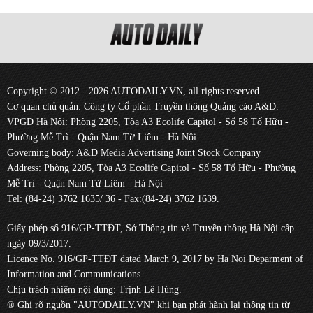
Copyright © 2012 - 2026 AUTODAILY.VN, all rights reserved.
Cơ quan chủ quản: Công ty Cổ phần Truyền thông Quảng cáo A&D.
VPGD Hà Nội: Phòng 2205, Tòa A3 Ecolife Capitol - Số 58 Tố Hữu -
Phường Mễ Trì - Quận Nam Từ Liêm - Hà Nội
Governing body: A&D Media Advertising Joint Stock Company
Address: Phòng 2205, Tòa A3 Ecolife Capitol - Số 58 Tố Hữu - Phường
Mễ Trì - Quận Nam Từ Liêm - Hà Nội
Tel: (84-24) 3762 1635/ 36 - Fax:(84-24) 3762 1639.
Giấy phép số 916/GP-TTĐT, Sở Thông tin và Truyền thông Hà Nội cấp
ngày 09/3/2017.
Licence No. 916/GP-TTĐT dated March 9, 2017 by Ha Noi Deparment of
Information and Communications.
Chịu trách nhiệm nội dung: Trịnh Lê Hùng.
® Ghi rõ nguồn "AUTODAILY.VN" khi bạn phát hành lại thông tin từ