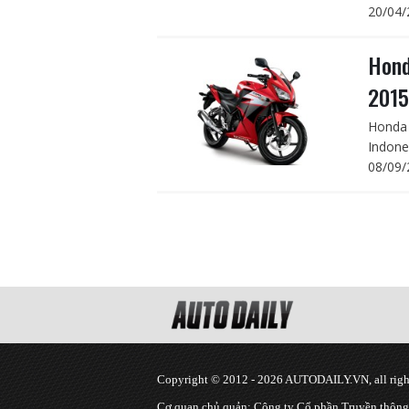
20/04/
Hond
2015
Honda 
Indone
08/09/
Copyright © 2012 - 2026 AUTODAILY.VN, all right
Cơ quan chủ quản: Công ty Cổ phần Truyền thôn