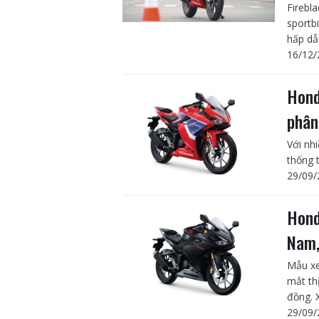
Firebl
sportbi
hấp dẫn
16/12/
Hond
phân
Với nh
thống 
29/09/
Hond
Nam,
Mẫu xe
mắt th
đồng. 
29/09/