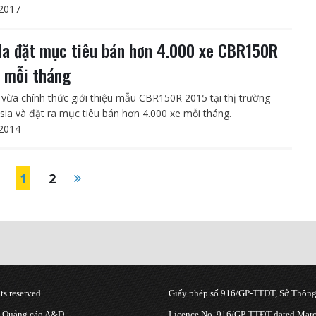
2017
a đặt mục tiêu bán hơn 4.000 xe CBR150R
 mỗi tháng
vừa chính thức giới thiệu mẫu CBR150R 2015 tại thị trường
sia và đặt ra mục tiêu bán hơn 4.000 xe mỗi tháng.
2014
1
2
s reserved.
Giấy phép số 916/GP-TTĐT, Sở Thông 
g Quảng cáo A&D.
Licence No. 916/GP-TTĐT dated March