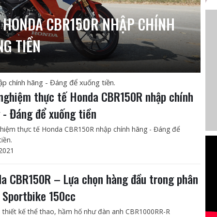
Ế HONDA CBR150R NHẬP CHÍNH
NG TIỀN
 chính hãng - Đáng để xuống tiền.
 nghiệm thực tế Honda CBR150R nhập chính
 - Đáng để xuống tiền
ghiệm thực tế Honda CBR150R nhập chính hãng - Đáng để
iền.
2021
a CBR150R – Lựa chọn hàng đầu trong phân
 Sportbike 150cc
 thiết kế thể thao, hầm hố như đàn anh CBR1000RR-R