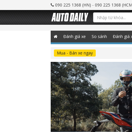
090 225 1368 (HN) - 090 225 1368 (HCM
Đánh giá xe
So sánh
Đánh giá 
Mua - Bán xe ngay