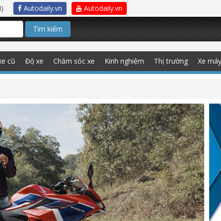
)
Autodaily.vn
Autodaily.vn
Tìm kiếm
xe cũ
Độ xe
Chăm sóc xe
Kinh nghiệm
Thị trường
Xe má