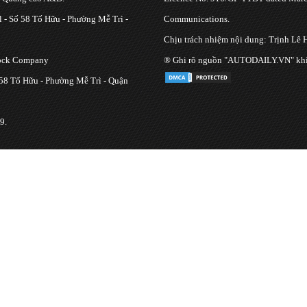
 - Số 58 Tố Hữu - Phường Mễ Trì -
Communications.
Chịu trách nhiệm nội dung: Trịnh Lê 
tock Company
® Ghi rõ nguồn "AUTODAILY.VN" khi bạ
 58 Tố Hữu - Phường Mễ Trì - Quận
9.