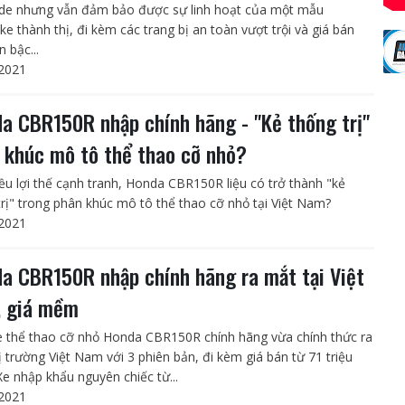
ade nhưng vẫn đảm bảo được sự linh hoạt của một mẫu
ke thành thị, đi kèm các trang bị an toàn vượt trội và giá bán
 bậc...
2021
a CBR150R nhập chính hãng - "Kẻ thống trị"
 khúc mô tô thể thao cỡ nhỏ?
iều lợi thế cạnh tranh, Honda CBR150R liệu có trở thành "kẻ
trị" trong phân khúc mô tô thể thao cỡ nhỏ tại Việt Nam?
2021
a CBR150R nhập chính hãng ra mắt tại Việt
 giá mềm
 thể thao cỡ nhỏ Honda CBR150R chính hãng vừa chính thức ra
ị trường Việt Nam với 3 phiên bản, đi kèm giá bán từ 71 triệu
Xe nhập khẩu nguyên chiếc từ...
2021