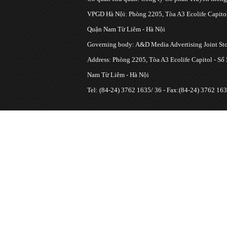
VPGD Hà Nội: Phòng 2205, Tòa A3 Ecolife Capitol
Quận Nam Từ Liêm - Hà Nội
Governing body: A&D Media Advertising Joint S
Address: Phòng 2205, Tòa A3 Ecolife Capitol - Số
Nam Từ Liêm - Hà Nội
Tel: (84-24) 3762 1635/ 36 - Fax:(84-24) 3762 163