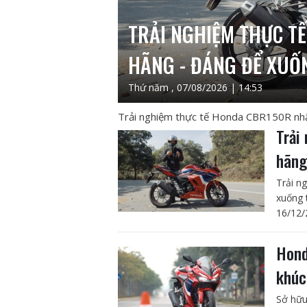
TRẢI NGHIỆM THỰC T
HÃNG - ĐÁNG ĐỂ XUỐ
Thứ năm , 07/08/2026 | 14:53
Trải nghiệm thực tế Honda CBR150R nhập
Trải
hãng
Trải n
xuống t
16/12/
Hond
khúc
Sở hữu