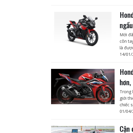
Hond
ngầu
Mới đâ
côn ta
là đượ
14/01/
Hond
hơn,
Trong 
giới t
chiếc 
01/04/
Cận 