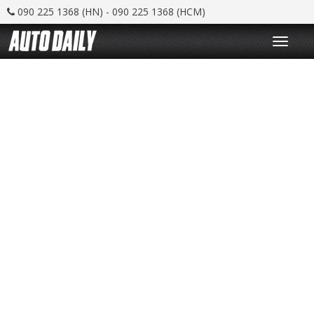
090 225 1368 (HN) - 090 225 1368 (HCM)
T
o
g
g
l
e
n
a
v
i
g
a
t
i
o
n