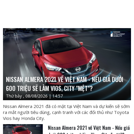
NISSAN ALMERA 2021 VỀ VIỆT NAM - NẾU GIÁ DƯỚI
600 TRIỆU SẼ LÀM VIOS, CITY "MỆT"?
Thứ bảy , 08/08/2026 | 14:57
Nissan Almera 2021 đã có mặt tại Việt Nam và dự kiến sẽ sớm
ra mắt người tiêu dùng, cạnh tranh với các đối thủ như Toyota
Vios hay Honda City.
Nissan Almera 2021 về Việt Nam - Nếu giá