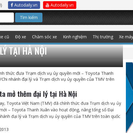
)
Autodaily.vn
Autodaily.vn
Tìm kiếm
xe cũ
Độ xe
Chăm sóc xe
Kinh nghiệm
Thị trường
Xe má
LÝ TẠI HÀ NỘI
nh thức đưa Trạm dịch vụ ủy quyền mới – Toyota Thanh
/Chi nhánh đại lý và Trạm dịch vụ ủy quyền của TMV trên
ta mở thêm đại lý tại Hà Nội
y, Toyota Việt Nam (TMV) đã chính thức đưa Trạm dịch vụ ủy
mới – Toyota Thanh Xuân vào hoạt động, nâng tổng số Đại
 nhánh đại lý và Trạm dịch vụ ủy quyền của TMV trên toàn quốc
2013