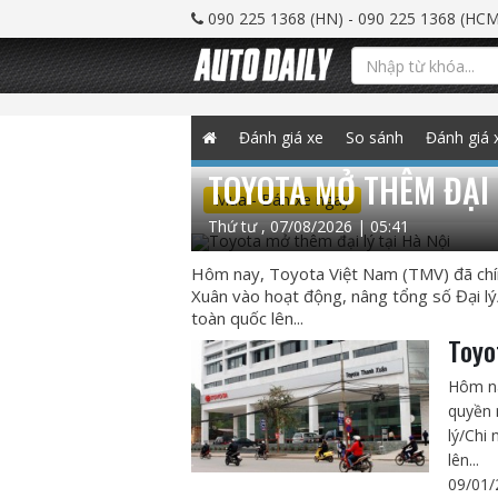
090 225 1368 (HN) - 090 225 1368 (HCM
Đánh giá xe
So sánh
Đánh giá 
TOYOTA MỞ THÊM ĐẠI 
Mua - Bán xe ngay
Thứ tư , 07/08/2026 | 05:41
Hôm nay, Toyota Việt Nam (TMV) đã chí
Xuân vào hoạt động, nâng tổng số Đại lý
toàn quốc lên...
Toyo
Hôm na
quyền 
lý/Chi
lên...
09/01/