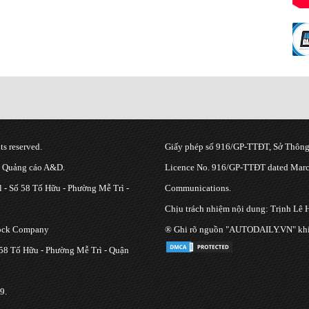
s reserved.
Giấy phép số 916/GP-TTĐT, Sở Thông 
g Quảng cáo A&D.
Licence No. 916/GP-TTĐT dated March
 - Số 58 Tố Hữu - Phường Mễ Trì -
Communications.
Chịu trách nhiệm nội dung: Trịnh Lê 
tock Company
® Ghi rõ nguồn "AUTODAILY.VN" khi bạ
 58 Tố Hữu - Phường Mễ Trì - Quận
9.