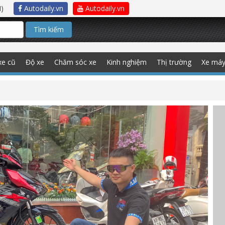
)
Autodaily.vn
Autodaily.vn
Tìm kiếm
xe cũ
Độ xe
Chăm sóc xe
Kinh nghiệm
Thị trường
Xe má