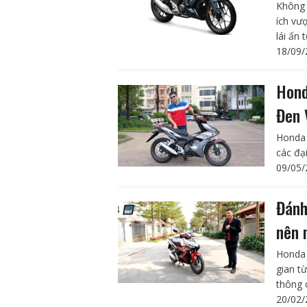
Không 
ích vư
lái ấn
18/09/
Hond
Đen 
Honda 
các đại
09/05/
Đánh
nên 
Honda 
gian t
thông 
20/02/