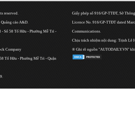
s reserved.
Giấy phép số 916/GP-TTĐT, Sở Thông 
g Quảng cáo A&D.
Licence No. 916/GP-TTĐT dated March
 - Số 58 Tố Hữu - Phường Mễ Trì -
Communications.
Chịu trách nhiệm nội dung: Trịnh Lê 
tock Company
® Ghi rõ nguồn "AUTODAILY.VN" khi bạ
 58 Tố Hữu - Phường Mễ Trì - Quận
9.