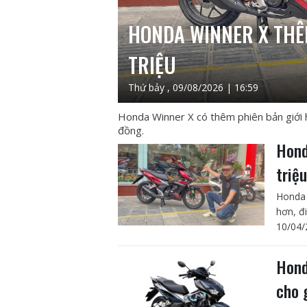
HONDA WINNER X THÊM
TRIỆU
Thứ bảy , 09/08/2026 | 16:59
Honda Winner X có thêm phiên bản giới h
đồng.
Hond
triệ
Honda 
hơn, đ
10/04/
Hond
cho 