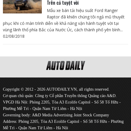
Trên cả tuyệt vời
Mẫu xe bán tải hiệu suất Ford Ranger
Raptor đã khiến chúng tôi ngả mũ thuyết
phục khi có màn trình diễn về khả năng vận hành tuyệt vời tại
vùng lãnh thổ phía Bắc của Nước Úc, cách thành phố yên bình...
02/08/2018
Copyright © 2012 - 2026 AUTODAILY.VN, all rights reserved.
Cơ quan chủ quản: Công ty Cổ phần Truyền thông Quảng cáo A&D.
VPGD Hà Nội: Phòng 2205, Tòa A3 Ecolife Capitol - Số 58 Tố Hữu -
Phường Mễ Trì - Quận Nam Từ Liêm - Hà Nội
Governing body: A&D Media Advertising Joint Stock Company
Address: Phòng 2205, Tòa A3 Ecolife Capitol - Số 58 Tố Hữu - Phường
Mễ Trì - Quận Nam Từ Liêm - Hà Nội