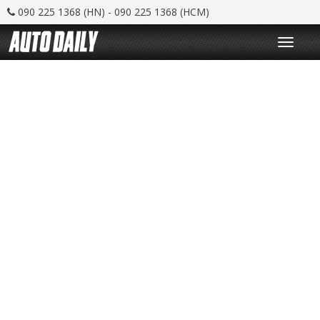
090 225 1368 (HN) - 090 225 1368 (HCM)
T
o
g
g
l
e
n
a
v
i
g
a
t
i
o
n