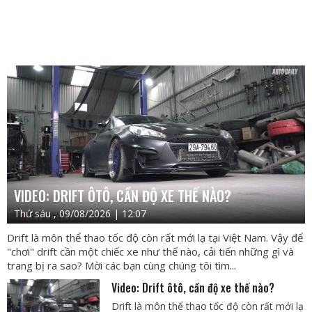
VIDEO: DRIFT ÔTÔ, CẦN ĐỘ XE THẾ NÀO?
Thứ sáu , 09/08/2026 | 12:07
Drift là môn thể thao tốc độ còn rất mới lạ tại Việt Nam. Vậy để
"chơi" drift cần một chiếc xe như thế nào, cải tiến những gì và
trang bị ra sao? Mời các bạn cùng chúng tôi tìm...
Video: Drift ôtô, cần độ xe thế nào?
Drift là môn thể thao tốc độ còn rất mới lạ