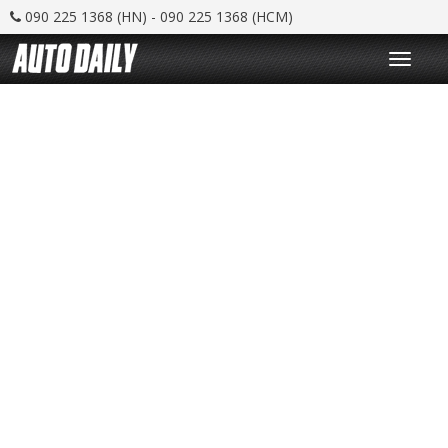
090 225 1368 (HN) - 090 225 1368 (HCM)
T
o
g
g
l
e
n
a
v
i
g
a
t
i
o
n