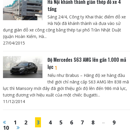
Hà Nội khánh thành giàn thép đỗ xe 4
tầng
Sáng 24/4, Công ty Khai thác điểm đỗ xe
Hà Nội đã khánh thành và đưa vào sử
dụng giàn đỗ xe công cộng bằng thép tại phố Trần Nhật Duật
(quận Hoàn Kiếm, Hà...
27/04/2015
Độ Mercedes S63 AMG lên gần 1.000 mã
lực
1
Nếu như Brabus – Hãng độ xe hàng đầu
thế giới chỉ nâng cấp S63 AMG lên 838 mã
lực thì Mansory mới đây đã giới thiệu gói độ lên đến 986 mã lực,
tương đương với hiệu xuất của một chiếc Bugatti...
11/12/2014
1
2
3
4
5
6
7
8
...
9
10