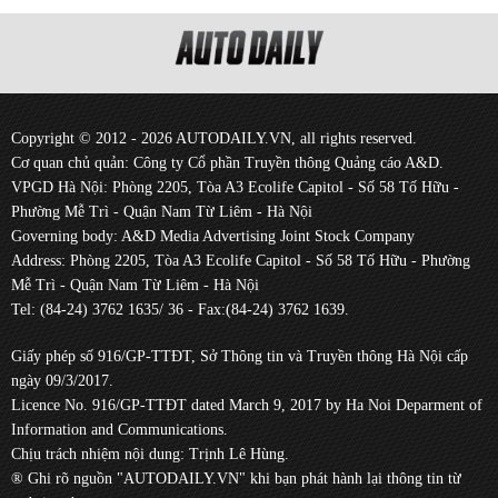
Copyright © 2012 - 2026 AUTODAILY.VN, all rights reserved.
Cơ quan chủ quản: Công ty Cổ phần Truyền thông Quảng cáo A&D.
VPGD Hà Nội: Phòng 2205, Tòa A3 Ecolife Capitol - Số 58 Tố Hữu -
Phường Mễ Trì - Quận Nam Từ Liêm - Hà Nội
Governing body: A&D Media Advertising Joint Stock Company
Address: Phòng 2205, Tòa A3 Ecolife Capitol - Số 58 Tố Hữu - Phường
Mễ Trì - Quận Nam Từ Liêm - Hà Nội
Tel: (84-24) 3762 1635/ 36 - Fax:(84-24) 3762 1639.
Giấy phép số 916/GP-TTĐT, Sở Thông tin và Truyền thông Hà Nội cấp
ngày 09/3/2017.
Licence No. 916/GP-TTĐT dated March 9, 2017 by Ha Noi Deparment of
Information and Communications.
Chịu trách nhiệm nội dung: Trịnh Lê Hùng.
® Ghi rõ nguồn "AUTODAILY.VN" khi bạn phát hành lại thông tin từ