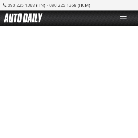
090 225 1368 (HN) - 090 225 1368 (HCM)
T
o
g
g
l
e
n
a
v
i
g
a
t
i
o
n