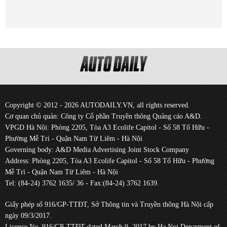
Copyright © 2012 - 2026 AUTODAILY.VN, all rights reserved.
Cơ quan chủ quản: Công ty Cổ phần Truyền thông Quảng cáo A&D.
VPGD Hà Nội: Phòng 2205, Tòa A3 Ecolife Capitol - Số 58 Tố Hữu -
Phường Mễ Trì - Quận Nam Từ Liêm - Hà Nội
Governing body: A&D Media Advertising Joint Stock Company
Address: Phòng 2205, Tòa A3 Ecolife Capitol - Số 58 Tố Hữu - Phường
Mễ Trì - Quận Nam Từ Liêm - Hà Nội
Tel: (84-24) 3762 1635/ 36 - Fax:(84-24) 3762 1639.
Giấy phép số 916/GP-TTĐT, Sở Thông tin và Truyền thông Hà Nội cấp
ngày 09/3/2017.
Licence No. 916/GP-TTĐT dated March 9, 2017 by Ha Noi Deparment of