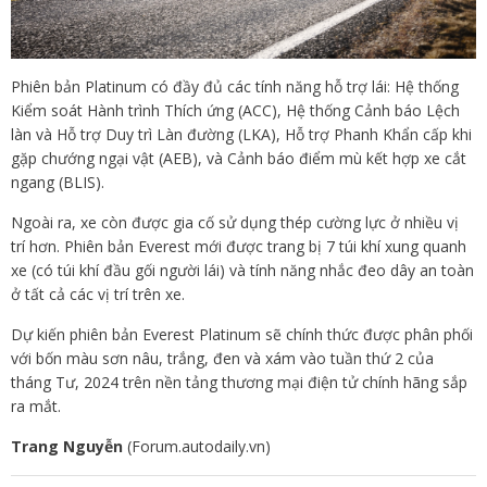
Phiên bản Platinum có đầy đủ các tính năng hỗ trợ lái: Hệ thống
Kiểm soát Hành trình Thích ứng (ACC), Hệ thống Cảnh báo Lệch
làn và Hỗ trợ Duy trì Làn đường (LKA), Hỗ trợ Phanh Khẩn cấp khi
gặp chướng ngại vật (AEB), và Cảnh báo điểm mù kết hợp xe cắt
ngang (BLIS).
Ngoài ra, xe còn được gia cố sử dụng thép cường lực ở nhiều vị
trí hơn. Phiên bản Everest mới được trang bị 7 túi khí xung quanh
xe (có túi khí đầu gối người lái) và tính năng nhắc đeo dây an toàn
ở tất cả các vị trí trên xe.
Dự kiến phiên bản Everest Platinum sẽ chính thức được phân phối
với bốn màu sơn nâu, trắng, đen và xám vào tuần thứ 2 của
tháng Tư, 2024 trên nền tảng thương mại điện tử chính hãng sắp
ra mắt.
Trang Nguyễn
(Forum.autodaily.vn)