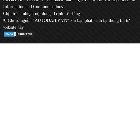
Information and Communications.
Chịu trách nhiệm nội dung: Trịnh Lê Hùng.
® Ghi rõ nguồn "AUTODAILY.VN" khi bạn phát hành lại thông tin từ
website này.