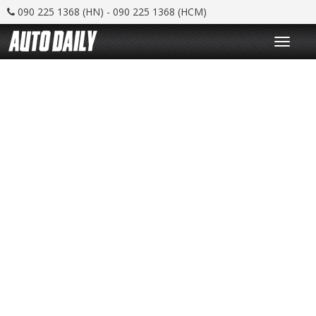
090 225 1368 (HN) - 090 225 1368 (HCM)
T
o
g
g
l
e
n
a
v
i
g
a
t
i
o
n