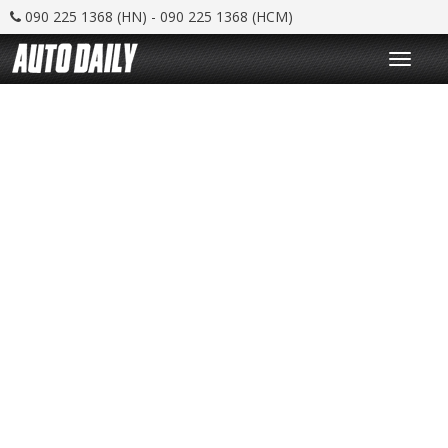
090 225 1368 (HN) - 090 225 1368 (HCM)
T
o
g
g
l
e
n
a
v
i
g
a
t
i
o
n