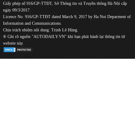
Giấy phép số 916/GP-TTĐT, Sở Thông tin và Truyền thông Hà Nội cấp
ngày 09/3/2017.
Licence No. 916/GP-TTĐT dated March 9, 2017 by Ha Noi Deparment of
Information and Communications.
Chịu trách nhiệm nội dung: Trịnh Lê Hùng.
® Ghi rõ nguồn "AUTODAILY.VN" khi bạn phát hành lại thông tin từ
website này.