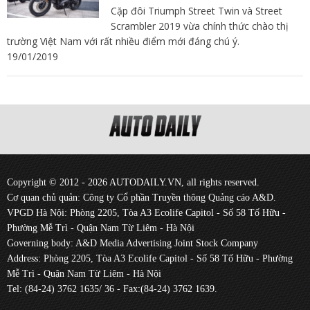
Cặp đôi Triumph Street Twin và Street
Scrambler 2019 vừa chính thức chào thị
trường Việt Nam với rất nhiều điểm mới đáng chú ý.
19/01/2019
Copyright © 2012 - 2026 AUTODAILY.VN, all rights reserved.
Cơ quan chủ quản: Công ty Cổ phần Truyền thông Quảng cáo A&D.
VPGD Hà Nội: Phòng 2205, Tòa A3 Ecolife Capitol - Số 58 Tố Hữu -
Phường Mễ Trì - Quận Nam Từ Liêm - Hà Nội
Governing body: A&D Media Advertising Joint Stock Company
Address: Phòng 2205, Tòa A3 Ecolife Capitol - Số 58 Tố Hữu - Phường
Mễ Trì - Quận Nam Từ Liêm - Hà Nội
Tel: (84-24) 3762 1635/ 36 - Fax:(84-24) 3762 1639.