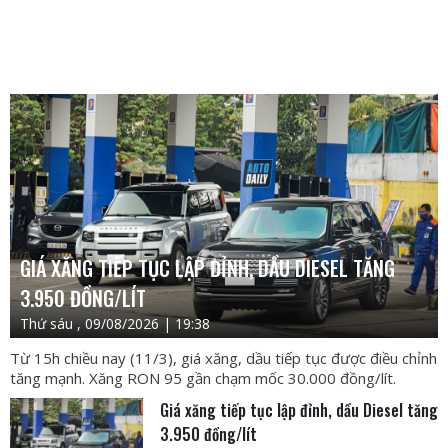
GIÁ XĂNG TIẾP TỤC LẬP ĐỈNH, DẦU DIESEL TĂNG
3.950 ĐỒNG/LÍT
Thứ sáu , 09/08/2026 | 19:38
Từ 15h chiều nay (11/3), giá xăng, dầu tiếp tục được điều chỉnh
tăng mạnh. Xăng RON 95 gần chạm mốc 30.000 đồng/lít.
Giá xăng tiếp tục lập đỉnh, dầu Diesel tăng
3.950 đồng/lít