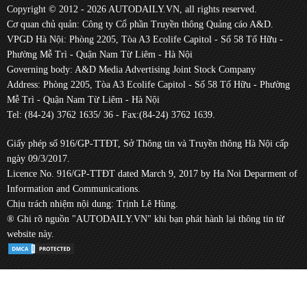
Copyright © 2012 - 2026 AUTODAILY.VN, all rights reserved.
Cơ quan chủ quản: Công ty Cổ phần Truyền thông Quảng cáo A&D.
VPGD Hà Nội: Phòng 2205, Tòa A3 Ecolife Capitol - Số 58 Tố Hữu -
Phường Mễ Trì - Quận Nam Từ Liêm - Hà Nội
Governing body: A&D Media Advertising Joint Stock Company
Address: Phòng 2205, Tòa A3 Ecolife Capitol - Số 58 Tố Hữu - Phường
Mễ Trì - Quận Nam Từ Liêm - Hà Nội
Tel: (84-24) 3762 1635/ 36 - Fax:(84-24) 3762 1639.
Giấy phép số 916/GP-TTĐT, Sở Thông tin và Truyền thông Hà Nội cấp
ngày 09/3/2017.
Licence No. 916/GP-TTĐT dated March 9, 2017 by Ha Noi Deparment of
Information and Communications.
Chịu trách nhiệm nội dung: Trịnh Lê Hùng.
® Ghi rõ nguồn "AUTODAILY.VN" khi bạn phát hành lại thông tin từ
website này.