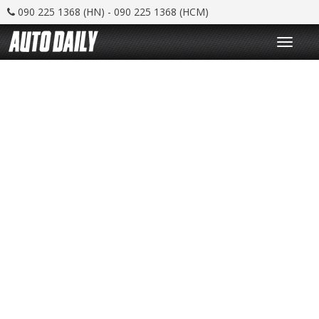
090 225 1368 (HN) - 090 225 1368 (HCM)
T
o
g
g
l
e
n
a
v
i
g
a
t
i
o
n