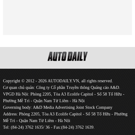
Copyright © 2012 - 2026 AUTODAILY.VN, all rights reserved.
Cơ quan chủ quản: Công ty Cổ phần Truyền thông Quảng cáo A&D.
VPGD Hà Nội: Phòng 2205, Tòa A3 Ecolife Capitol - Số 58 Tố Hữu -
Phường Mễ Trì - Quận Nam Từ Liêm - Hà Nội
Governing body: A&D Media Advertising Joint Stock Company
Address: Phòng 2205, Tòa A3 Ecolife Capitol - Số 58 Tố Hữu - Phường
Mễ Trì - Quận Nam Từ Liêm - Hà Nội
Tel: (84-24) 3762 1635/ 36 - Fax:(84-24) 3762 1639.