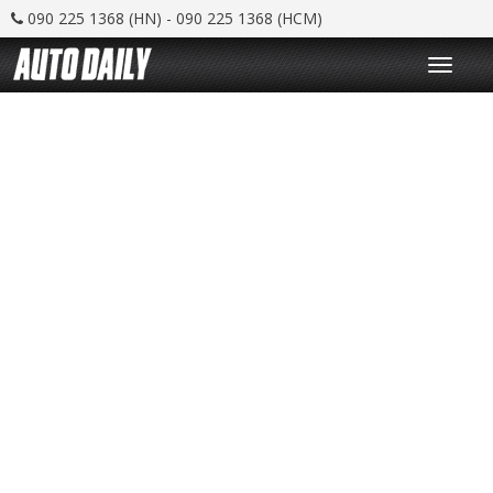
090 225 1368 (HN) - 090 225 1368 (HCM)
T
o
g
g
l
e
n
a
v
i
g
a
t
i
o
n