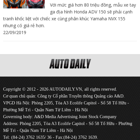
Với mức giá hơn 80 triệu đồng, mẫu xe tay
ga địa hình Honda ADV 150 sẽ phải cạnh
tranh khốc liệt với chiếc xe cùng phân khúc Yamaha NVX 155
nhưng có giá rẻ hơn.
22/09/2019
Copyright © 2012 - 2026 AUTODAILY.VN, all rights reserved.
Cơ quan chủ quản: Công ty Cổ phần Truyền thông Quảng cáo A&D.
VPGD Hà Nội: Phòng 2205, Tòa A3 Ecolife Capitol - Số 58 Tố Hữu -
Phường Mễ Trì - Quận Nam Từ Liêm - Hà Nội
Governing body: A&D Media Advertising Joint Stock Company
Address: Phòng 2205, Tòa A3 Ecolife Capitol - Số 58 Tố Hữu - Phường
Mễ Trì - Quận Nam Từ Liêm - Hà Nội
Tel: (84-24) 3762 1635/ 36 - Fax:(84-24) 3762 1639.