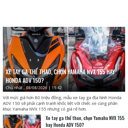
XE TAY GA THỂ THAO, CHỌN YAMAHA NVX 155 HAY
HONDA ADV 150?
Chủ nhật , 08/08/2026 | 15:42
Với mức giá hơn 80 triệu đồng, mẫu xe tay ga địa hình Honda
ADV 150 sẽ phải cạnh tranh khốc liệt với chiếc xe cùng phân
khúc Yamaha NVX 155 nhưng có giá rẻ hơn.
Xe tay ga thể thao, chọn Yamaha NVX 155
hay Honda ADV 150?