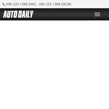
090 225 1368 (HN) - 090 225 1368 (HCM)
T
o
g
g
l
e
n
a
v
i
g
a
t
i
o
n