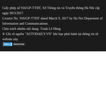
Giấy phép số 916/GP-TTĐT, Sở Thông tin và Truyền thông Hà Nội cấp
ngày 09/3/2017.
Licence No. 916/GP-TTĐT dated March 9, 2017 by Ha Noi Deparment of
Information and Communications.
Chịu trách nhiệm nội dung: Trịnh Lê Hùng.
® Ghi rõ nguồn "AUTODAILY.VN" khi bạn phát hành lại thông tin từ
website này.