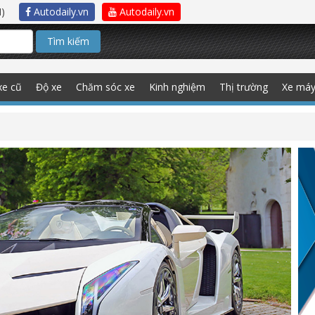
)
Autodaily.vn
Autodaily.vn
Tìm kiếm
xe cũ
Độ xe
Chăm sóc xe
Kinh nghiệm
Thị trường
Xe má