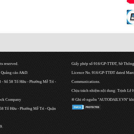
s reserved.
Giấy phép số 916/GP-TTĐT, Sở Thông 
g Quảng cáo A&D.
Licence No. 916/GP-TTĐT dated March
 - Số 58 Tố Hữu - Phường Mễ Trì -
Communications.
Chịu trách nhiệm nội dung: Trịnh Lê 
tock Company
® Ghi rõ nguồn "AUTODAILY.VN" khi bạ
 58 Tố Hữu - Phường Mễ Trì - Quận
9.