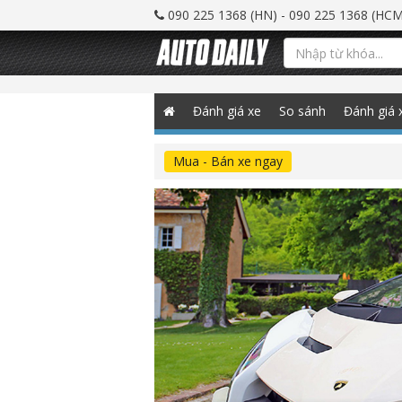
090 225 1368 (HN) - 090 225 1368 (HCM
Đánh giá xe
So sánh
Đánh giá 
Mua - Bán xe ngay