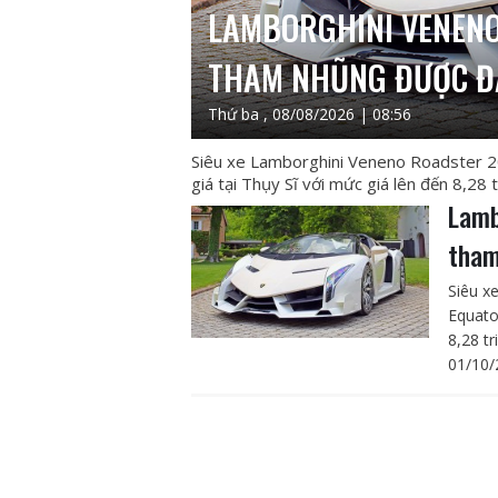
LAMBORGHINI VENENO
THAM NHŨNG ĐƯỢC ĐẤ
Thứ ba , 08/08/2026 | 08:56
Siêu xe Lamborghini Veneno Roadster 2
giá tại Thụy Sĩ với mức giá lên đến 8,28 
Lamb
tham
Siêu x
Equato
8,28 tr
01/10/