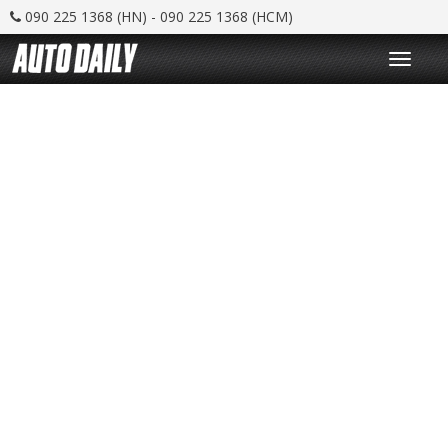
090 225 1368 (HN) - 090 225 1368 (HCM)
T
o
g
g
l
e
n
a
v
i
g
a
t
i
o
n