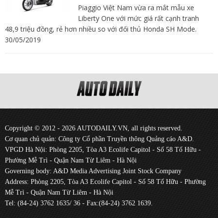
Piaggio Việt Nam vừa ra mắt mẫu xe
Liberty One với mức giá rất cạnh tranh
48,9 triệu đồng, rẻ hơn nhiều so với đối thủ Honda SH Mode.
30/05/2019
Copyright © 2012 - 2026 AUTODAILY.VN, all rights reserved.
Cơ quan chủ quản: Công ty Cổ phần Truyền thông Quảng cáo A&D.
VPGD Hà Nội: Phòng 2205, Tòa A3 Ecolife Capitol - Số 58 Tố Hữu -
Phường Mễ Trì - Quận Nam Từ Liêm - Hà Nội
Governing body: A&D Media Advertising Joint Stock Company
Address: Phòng 2205, Tòa A3 Ecolife Capitol - Số 58 Tố Hữu - Phường
Mễ Trì - Quận Nam Từ Liêm - Hà Nội
Tel: (84-24) 3762 1635/ 36 - Fax:(84-24) 3762 1639.