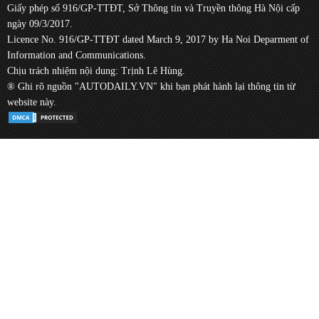
Giấy phép số 916/GP-TTĐT, Sở Thông tin và Truyền thông Hà Nội cấp
ngày 09/3/2017.
Licence No. 916/GP-TTĐT dated March 9, 2017 by Ha Noi Deparment of
Information and Communications.
Chịu trách nhiệm nội dung: Trịnh Lê Hùng.
® Ghi rõ nguồn "AUTODAILY.VN" khi bạn phát hành lại thông tin từ
website này.