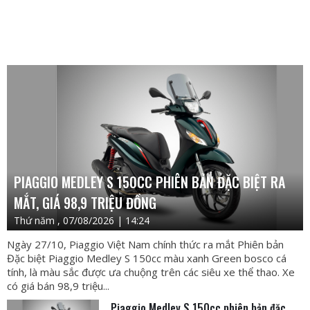
PIAGGIO MEDLEY S 150CC PHIÊN BẢN ĐẶC BIỆT RA
MẮT, GIÁ 98,9 TRIỆU ĐỒNG
Thứ năm , 07/08/2026 | 14:24
Ngày 27/10, Piaggio Việt Nam chính thức ra mắt Phiên bản
Đặc biệt Piaggio Medley S 150cc màu xanh Green bosco cá
tính, là màu sắc được ưa chuộng trên các siêu xe thể thao. Xe
có giá bán 98,9 triệu...
Piaggio Medley S 150cc phiên bản đặc