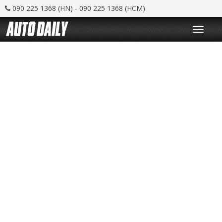
090 225 1368 (HN) - 090 225 1368 (HCM)
T
o
g
g
l
e
n
a
v
i
g
a
t
i
o
n