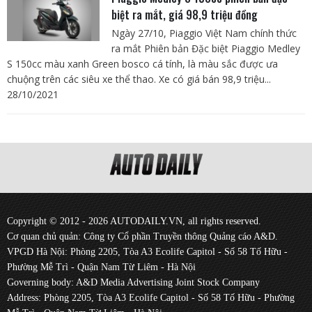
biệt ra mắt, giá 98,9 triệu đồng
Ngày 27/10, Piaggio Việt Nam chính thức
ra mắt Phiên bản Đặc biệt Piaggio Medley
S 150cc màu xanh Green bosco cá tính, là màu sắc được ưa
chuộng trên các siêu xe thể thao. Xe có giá bán 98,9 triệu...
28/10/2021
Copyright © 2012 - 2026 AUTODAILY.VN, all rights reserved.
Cơ quan chủ quản: Công ty Cổ phần Truyền thông Quảng cáo A&D.
VPGD Hà Nội: Phòng 2205, Tòa A3 Ecolife Capitol - Số 58 Tố Hữu -
Phường Mễ Trì - Quận Nam Từ Liêm - Hà Nội
Governing body: A&D Media Advertising Joint Stock Company
Address: Phòng 2205, Tòa A3 Ecolife Capitol - Số 58 Tố Hữu - Phường