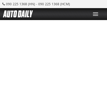
090 225 1368 (HN) - 090 225 1368 (HCM)
T
o
g
g
l
e
n
a
v
i
g
a
t
i
o
n