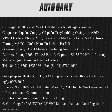
Copyright © 2012 - 2026 AUTODAILY.VN, all rights reserved.
Cơ quan chủ quản: Công ty Cổ phần Truyền thông Quảng cáo A&D.
VPGD Hà Nội: Phòng 2205, Tòa A3 Ecolife Capitol - Số 58 Tố Hữu -
Phường Mễ Trì - Quận Nam Từ Liêm - Hà Nội
Governing body: A&D Media Advertising Joint Stock Company
Address: Phòng 2205, Tòa A3 Ecolife Capitol - Số 58 Tố Hữu - Phường
Mễ Trì - Quận Nam Từ Liêm - Hà Nội
Tel: (84-24) 3762 1635/ 36 - Fax:(84-24) 3762 1639.
Giấy phép số 916/GP-TTĐT, Sở Thông tin và Truyền thông Hà Nội cấp
ngày 09/3/2017.
Licence No. 916/GP-TTĐT dated March 9, 2017 by Ha Noi Deparment of
Information and Communications.
Chịu trách nhiệm nội dung: Trịnh Lê Hùng.
® Ghi rõ nguồn "AUTODAILY.VN" khi bạn phát hành lại thông tin từ
website này.