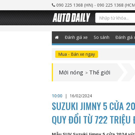
090 225 1368 (HN) - 090 225 1368 (HCM
Đánh giá xe
So sánh
Đánh giá 
Mua - Bán xe ngay
Mới nóng
Thế giới
>
10:00
|
16/02/2024
SUZUKI JIMNY 5 CỬA 20
QUY ĐỔI TỪ 722 TRIỆU
Mẫu SUV Suzuki Jimny 5 cửa 2024 vừa