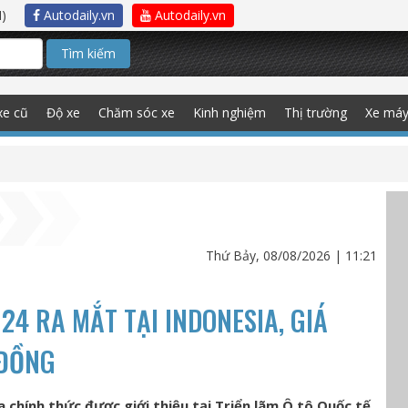
)
Autodaily.vn
Autodaily.vn
Tìm kiếm
xe cũ
Độ xe
Chăm sóc xe
Kinh nghiệm
Thị trường
Xe má
Thứ Bảy, 08/08/2026 | 11:21
24 RA MẮT TẠI INDONESIA, GIÁ
 ĐỒNG
 chính thức được giới thiệu tại Triển lãm Ô tô Quốc tế