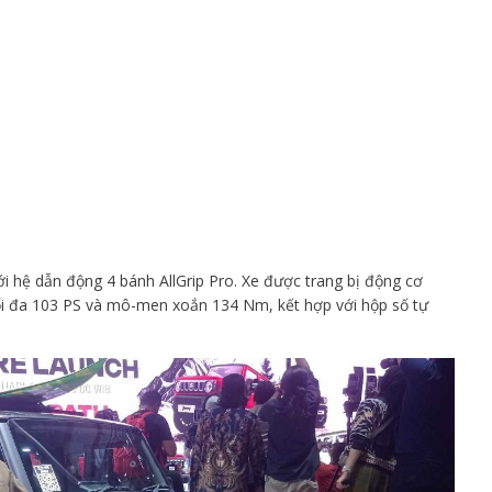
ới hệ dẫn động 4 bánh AllGrip Pro. Xe được trang bị động cơ
 tối đa 103 PS và mô-men xoắn 134 Nm, kết hợp với hộp số tự