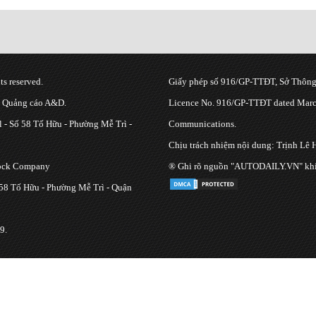
s reserved.
Giấy phép số 916/GP-TTĐT, Sở Thông 
g Quảng cáo A&D.
Licence No. 916/GP-TTĐT dated March
 - Số 58 Tố Hữu - Phường Mễ Trì -
Communications.
Chịu trách nhiệm nội dung: Trịnh Lê 
tock Company
® Ghi rõ nguồn "AUTODAILY.VN" khi bạ
 58 Tố Hữu - Phường Mễ Trì - Quận
9.