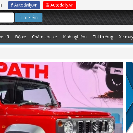
)
Autodaily.vn
Autodaily.vn
Tìm kiếm
xe cũ
Độ xe
Chăm sóc xe
Kinh nghiệm
Thị trường
Xe má