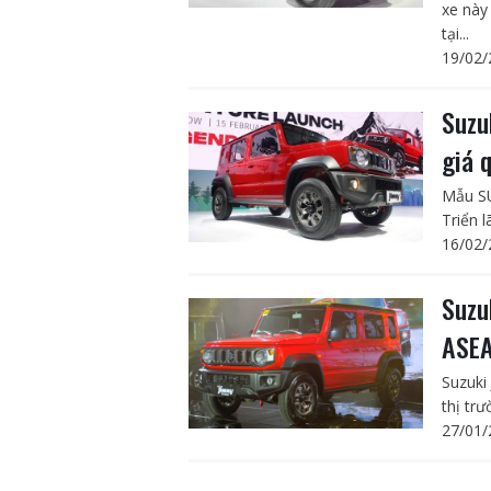
xe này
tại...
19/02/
Suzu
giá 
Mẫu SU
Triển 
16/02/
Suzu
ASEA
Suzuki
thị trư
27/01/