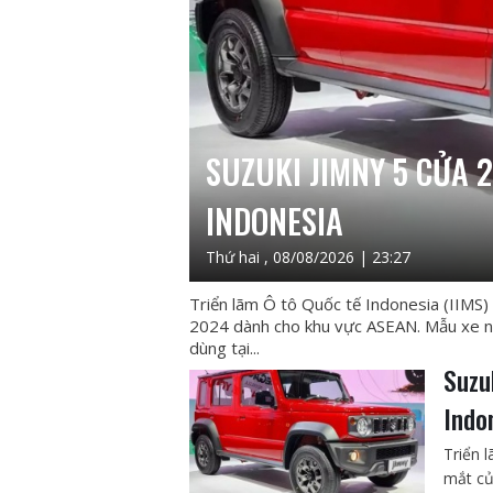
SUZUKI JIMNY 5 CỬA 
INDONESIA
Thứ hai , 08/08/2026 | 23:27
Triển lãm Ô tô Quốc tế Indonesia (IIMS
2024 dành cho khu vực ASEAN. Mẫu xe n
dùng tại...
Suzu
Indo
Triển 
mắt củ