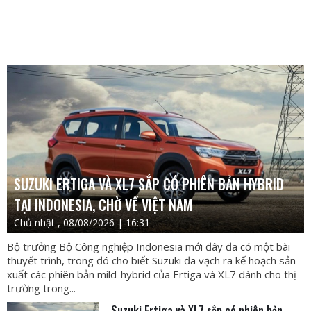
SUZUKI ERTIGA VÀ XL7 SẮP CÓ PHIÊN BẢN HYBRID
TẠI INDONESIA, CHỜ VỀ VIỆT NAM
Chủ nhật , 08/08/2026 | 16:31
Bộ trưởng Bộ Công nghiệp Indonesia mới đây đã có một bài
thuyết trình, trong đó cho biết Suzuki đã vạch ra kế hoạch sản
xuất các phiên bản mild-hybrid của Ertiga và XL7 dành cho thị
trường trong...
Suzuki Ertiga và XL7 sắp có phiên bản