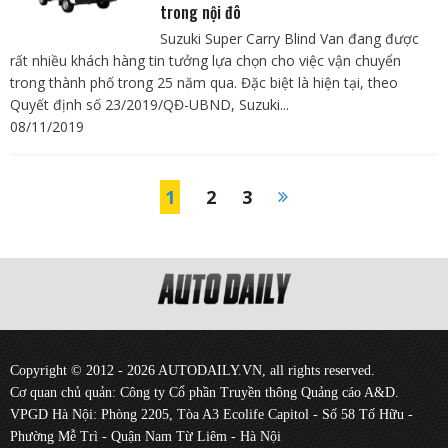
trong nội đô
Suzuki Super Carry Blind Van đang được
rất nhiều khách hàng tin tưởng lựa chọn cho việc vận chuyển
trong thành phố trong 25 năm qua. Đặc biệt là hiện tại, theo
Quyết định số 23/2019/QĐ-UBND, Suzuki...
08/11/2019
1
2
3
Copyright © 2012 - 2026 AUTODAILY.VN, all rights reserved.
Cơ quan chủ quản: Công ty Cổ phần Truyền thông Quảng cáo A&D.
VPGD Hà Nội: Phòng 2205, Tòa A3 Ecolife Capitol - Số 58 Tố Hữu -
Phường Mễ Trì - Quận Nam Từ Liêm - Hà Nội