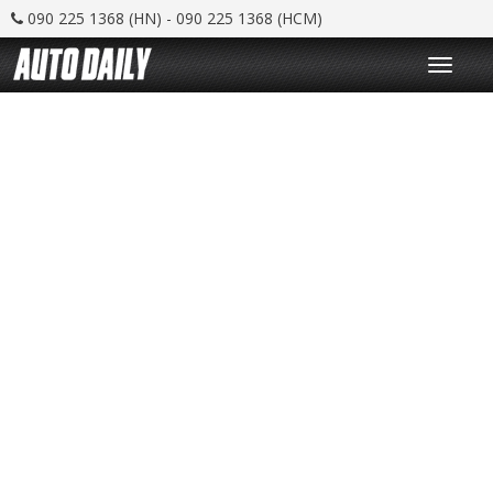
090 225 1368 (HN) - 090 225 1368 (HCM)
T
o
g
g
l
e
n
a
v
i
g
a
t
i
o
n