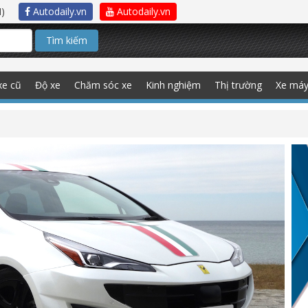
)
Autodaily.vn
Autodaily.vn
Tìm kiếm
xe cũ
Độ xe
Chăm sóc xe
Kinh nghiệm
Thị trường
Xe má