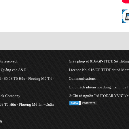
s reserved.
Giấy phép số 916/GP-TTĐT, Sở Thông 
g Quảng cáo A&D.
Licence No. 916/GP-TTĐT dated March
 - Số 58 Tố Hữu - Phường Mễ Trì -
Communications.
Chịu trách nhiệm nội dung: Trịnh Lê 
tock Company
® Ghi rõ nguồn "AUTODAILY.VN" khi bạ
 58 Tố Hữu - Phường Mễ Trì - Quận
9.