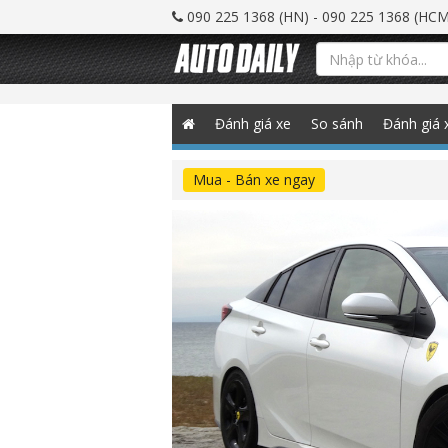
090 225 1368 (HN) - 090 225 1368 (HCM
Đánh giá xe
So sánh
Đánh giá 
Mua - Bán xe ngay