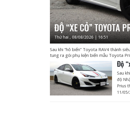
ĐỘ “XE CỎ” TOYOTA P
Thứ hai , 08/08/2026 | 16:51
Sau khi “hô biến” Toyota RAV4 thành si
tung ra gói phụ kiện biến mẫu Toyota Priu
Độ “
Sau kh
độ Nhậ
Prius t
11/05/