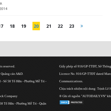
a.
2014
17
18
19
20
21
22
23
s reserved.
Giấy phép số 916/GP-TTĐT, Sở Thông 
g Quảng cáo A&D.
Licence No. 916/GP-TTĐT dated March
 - Số 58 Tố Hữu - Phường Mễ Trì -
Communications.
Chịu trách nhiệm nội dung: Trịnh Lê 
tock Company
® Ghi rõ nguồn "AUTODAILY.VN" khi bạ
 58 Tố Hữu - Phường Mễ Trì - Quận