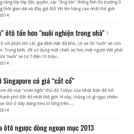
g tầng lớp lớp đặc quyền, các "ông lớn" thống lĩnh thị trường ô
g thời gian dài và đẩy giá ôtô VN lên hàng cao nhất thế giới.
2014
i" ôtô tốn hơn "nuôi nghiện trong nhà"
1
 với phần lớn các gia đình Việt đã khó, có xe rồi “nuôi” xe còn
n. Trung bình, để sử dụng một chiếc xe hơi, một người Việt phải
phí “nuôi” xe từ 7 đến 10 triệu...
2014
ở Singapore có giá “cắt cổ”
ore đã vừa "soán ngôi" thủ đô Tokyo của Nhật Bản để trở
thành phố đắt đỏ nhất thế giới. Vì vậy, chẳng có gì ngạc nhiên
 xe ôtô ở đây đang treo lơ lửng trên......
2014
a ôtô ngược dòng ngoạn mục 2013