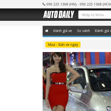
090 225 1368 (HN) - 090 225 1368 (HCM
Đánh giá xe
So sánh
Đánh giá 
Mua - Bán xe ngay