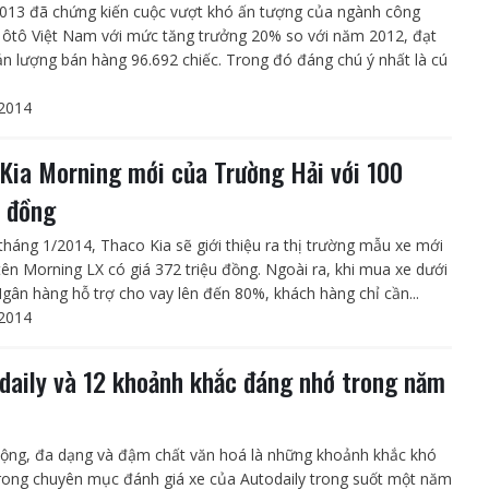
13 đã chứng kiến cuộc vượt khó ấn tượng của ngành công
 ôtô Việt Nam với mức tăng trưởng 20% so với năm 2012, đạt
ản lượng bán hàng 96.692 chiếc. Trong đó đáng chú ý nhất là cú
2014
Kia Morning mới của Trường Hải với 100
u đồng
tháng 1/2014, Thaco Kia sẽ giới thiệu ra thị trường mẫu xe mới
ên Morning LX có giá 372 triệu đồng. Ngoài ra, khi mua xe dưới
gân hàng hỗ trợ cho vay lên đến 80%, khách hàng chỉ cần...
2014
daily và 12 khoảnh khắc đáng nhớ trong năm
3
ộng, đa dạng và đậm chất văn hoá là những khoảnh khắc khó
rong chuyên mục đánh giá xe của Autodaily trong suốt một năm