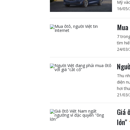
Mỹ vào
16/05/
Mua 
7 tron
tìm hi
24/03/
Ngườ
Thu nh
diện n
hơi thu
21/03/
Giá 
lớn"