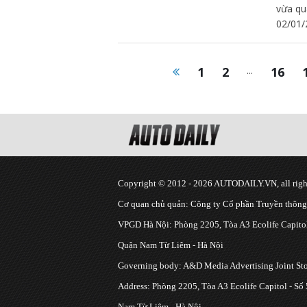
vừa qu
02/01/
1
2
...
16
Copyright © 2012 - 2026 AUTODAILY.VN, all right
Cơ quan chủ quản: Công ty Cổ phần Truyền thôn
VPGD Hà Nội: Phòng 2205, Tòa A3 Ecolife Capitol
Quận Nam Từ Liêm - Hà Nội
Governing body: A&D Media Advertising Joint S
Address: Phòng 2205, Tòa A3 Ecolife Capitol - Số
Nam Từ Liêm - Hà Nội