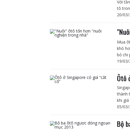
Với tần
tô tron
20/03/
"Nuô
Mua ôtô
khó hơ
bỏ chi 
19/03/
Ôtô 
Singap
thành 
khi giá
05/03/
Bộ b