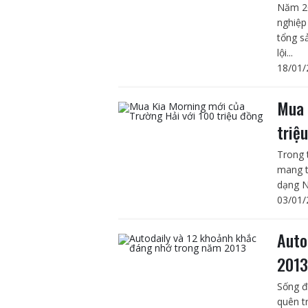
Năm 20
nghiệp
tổng s
lội...
18/01/
Mua 
triệ
Trong 
mang t
dạng N
03/01/
Auto
201
Sống đ
quên t