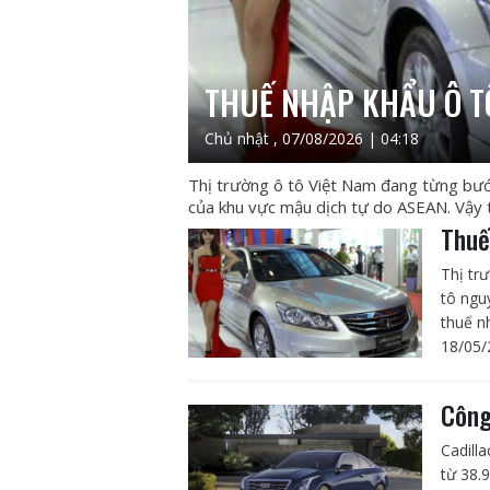
THUẾ NHẬP KHẨU Ô TÔ
Chủ nhật , 07/08/2026 | 04:18
Thị trường ô tô Việt Nam đang từng bướ
của khu vực mậu dịch tự do ASEAN. Vậy th
Thuế
Thị tr
tô ngu
thuế nh
18/05/
Công
Cadill
từ 38.