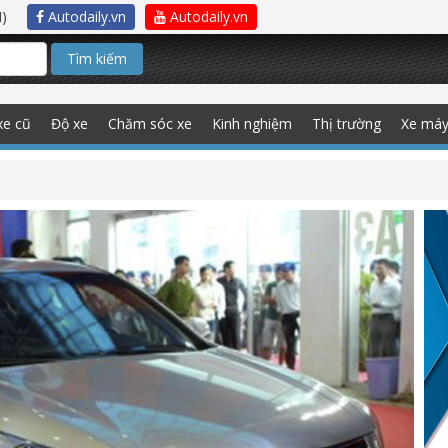
)
Autodaily.vn
Autodaily.vn
Tìm kiếm
xe cũ
Độ xe
Chăm sóc xe
Kinh nghiệm
Thị trường
Xe má