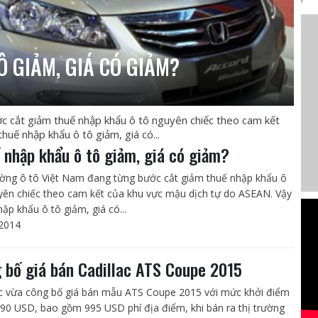
 GIẢM, GIÁ CÓ GIẢM?
c cắt giảm thuế nhập khẩu ô tô nguyên chiếc theo cam kết
uế nhập khẩu ô tô giảm, giá có...
 nhập khẩu ô tô giảm, giá có giảm?
ường ô tô Việt Nam đang từng bước cắt giảm thuế nhập khẩu ô
yên chiếc theo cam kết của khu vực mậu dịch tự do ASEAN. Vậy
ập khẩu ô tô giảm, giá có...
2014
 bố giá bán Cadillac ATS Coupe 2015
ac vừa công bố giá bán mẫu ATS Coupe 2015 với mức khởi điểm
990 USD, bao gồm 995 USD phí địa điểm, khi bán ra thị trường