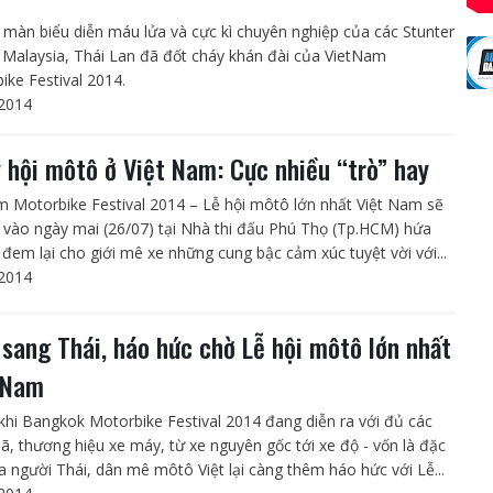
màn biểu diễn máu lửa và cực kì chuyên nghiệp của các Stunter
 Malaysia, Thái Lan đã đốt cháy khán đài của VietNam
ike Festival 2014.
2014
 hội môtô ở Việt Nam: Cực nhiều “trò” hay
m Motorbike Festival 2014 – Lễ hội môtô lớn nhất Việt Nam sẽ
a vào ngày mai (26/07) tại Nhà thi đấu Phú Thọ (Tp.HCM) hứa
 đem lại cho giới mê xe những cung bậc cảm xúc tuyệt vời với...
2014
 sang Thái, háo hức chờ Lễ hội môtô lớn nhất
 Nam
khi Bangkok Motorbike Festival 2014 đang diễn ra với đủ các
, thương hiệu xe máy, từ xe nguyên gốc tới xe độ - vốn là đặc
a người Thái, dân mê môtô Việt lại càng thêm háo hức với Lễ...