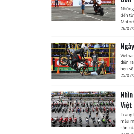
Những 
đến từ
Motorb
26/07/
Ngày
Vietna
diễn r
hẹn sẽ
25/07/
Nhìn
Việt
Trong 
mẫu mã
sản củ