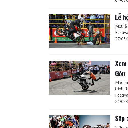
04/07/
Lễ h
Một lễ
Festiv
27/05/
Xem 
Gòn
Mạo hi
trình 
Festiva
26/08/
Sắp 
3 đội 