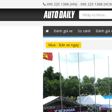
090 225 1368 (HN) - 090 225 1368 (HCM
Đánh giá xe
So sánh
Đánh giá 
Mua - Bán xe ngay