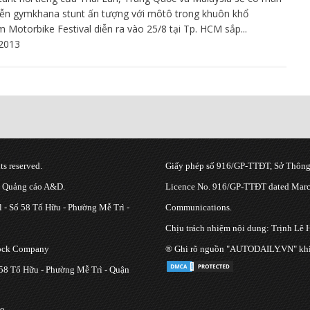
diễn gymkhana stunt ấn tượng với môtô trong khuôn khổ
m Motorbike Festival diễn ra vào 25/8 tại Tp. HCM sắp...
2013
s reserved.
Giấy phép số 916/GP-TTĐT, Sở Thông 
g Quảng cáo A&D.
Licence No. 916/GP-TTĐT dated March
 - Số 58 Tố Hữu - Phường Mễ Trì -
Communications.
Chịu trách nhiệm nội dung: Trịnh Lê 
tock Company
® Ghi rõ nguồn "AUTODAILY.VN" khi bạ
 58 Tố Hữu - Phường Mễ Trì - Quận