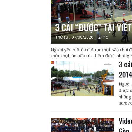
3 CÁI “ĐƯỢC” TẠI VI
Thứ tư , 07/08/2026 | 21:15
Người yêu môtô có được một sân chơi đí
chức một lần nữa rút thêm được những k
3 cá
201
Người 
được d
những 
30/07/
Vide
Gòn