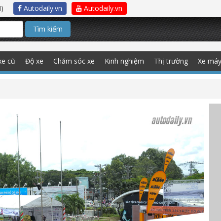
)
Autodaily.vn
Autodaily.vn
Tìm kiếm
xe cũ
Độ xe
Chăm sóc xe
Kinh nghiệm
Thị trường
Xe má