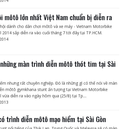
2014
ội môtô lớn nhất Việt Nam chuẩn bị diễn ra
 hội dành cho dân chơi môtô và xe máy - Vietnam Motorbike
al 2014 sắp diễn ra vào cuối tháng 7 tới đây tại TP.HCM.
2014
những màn trình diễn môtô thót tim tại Sài
ểm nhưng rất chuyên nghiệp. Đó là những gì có thể nói về màn
diễn môtô gymkhana stunt ấn tượng tại Vietnam Motorbike
l vừa diễn ra vào ngày hôm qua (25/8) tại Tp....
2013
có trình diễn môtô mạo hiểm tại Sài Gòn
stunt nổi tiếng của Thái Lan, Trung Quốc và Malaysia sẽ có màn