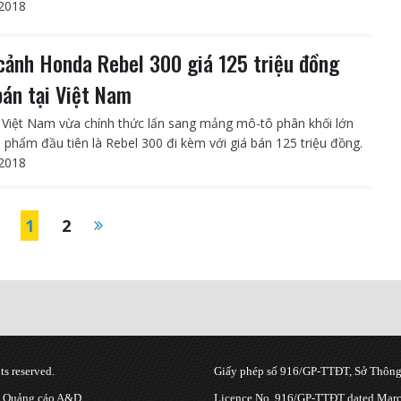
2018
cảnh Honda Rebel 300 giá 125 triệu đồng
bán tại Việt Nam
Việt Nam vừa chính thức lấn sang mảng mô-tô phân khối lớn
n phẩm đầu tiên là Rebel 300 đi kèm với giá bán 125 triệu đồng.
2018
1
2
s reserved.
Giấy phép số 916/GP-TTĐT, Sở Thông 
g Quảng cáo A&D.
Licence No. 916/GP-TTĐT dated March