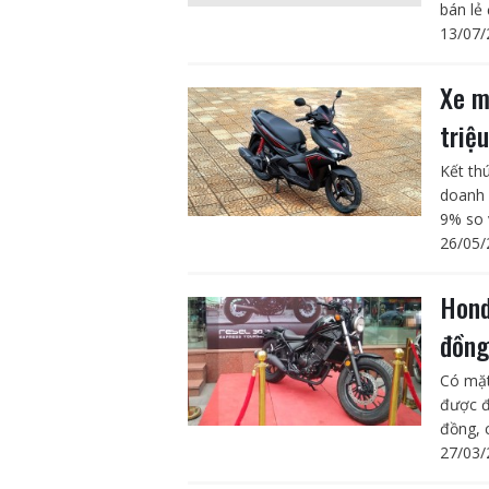
bán lẻ 
13/07/
Xe m
triệ
Kết th
doanh 
9% so 
26/05/
Hond
đồn
Có mặt
được đ
đồng, c
27/03/