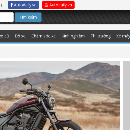
)
Autodaily.vn
Autodaily.vn
Tìm kiếm
xe cũ
Độ xe
Chăm sóc xe
Kinh nghiệm
Thị trường
Xe má