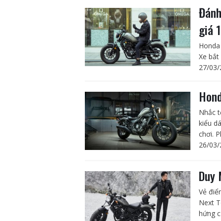
Đánh
giá 
Honda 
Xe bắt
27/03/
Hond
Nhắc t
kiểu d
chơi. 
26/03/
Duy 
Vẻ điể
Next T
hứng c