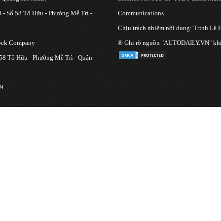
 - Số 58 Tố Hữu - Phường Mễ Trì -
Communications.
Chịu trách nhiệm nội dung: Trịnh Lê 
tock Company
® Ghi rõ nguồn "AUTODAILY.VN" khi bạ
 58 Tố Hữu - Phường Mễ Trì - Quận
9.