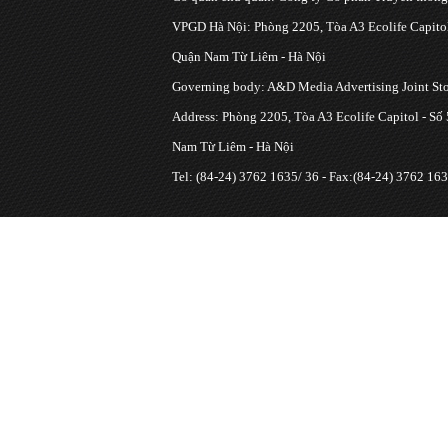
VPGD Hà Nội: Phòng 2205, Tòa A3 Ecolife Capitol
Quận Nam Từ Liêm - Hà Nội
Governing body: A&D Media Advertising Joint S
Address: Phòng 2205, Tòa A3 Ecolife Capitol - Số
Nam Từ Liêm - Hà Nội
Tel: (84-24) 3762 1635/ 36 - Fax:(84-24) 3762 163