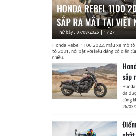
HONDA REBEL 1100 20
SẮP RA MẮT TẠI VIỆT
Thứ bảy , 07/08/2026 | 17:27
Honda Rebel 1100 2022, mẫu xe mô tô p
tô 2021, nổi bật với kiểu dáng cổ điển cù
nhiều...
Hond
sắp 
Honda 
đã đượ
cùng kh
26/03/
Điểm
nhất