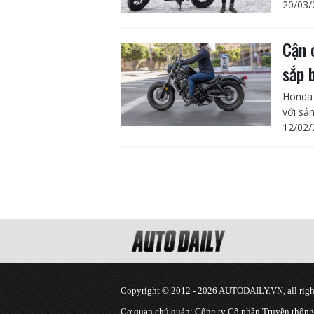
20/03/
Cận 
sắp 
Honda 
với sả
12/02/
Copyright © 2012 - 2026 AUTODAILY.VN, all right
Cơ quan chủ quản: Công ty Cổ phần Truyền thôn