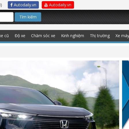
)
Autodaily.vn
Autodaily.vn
Tìm kiếm
xe cũ
Độ xe
Chăm sóc xe
Kinh nghiệm
Thị trường
Xe má