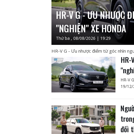
HR-V G - ƯU NHƯỢC Đ
"NGHIỆN" XE HONDA
Thứ ba , 08/08/2026 | 19:29
HR-V G - Ưu nhược điểm từ góc nhìn ngư
HR-V
"ngh
HR-V G
19/12/
Ngườ
tron
đối 