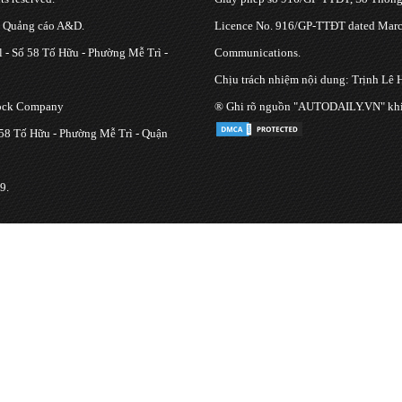
g Quảng cáo A&D.
Licence No. 916/GP-TTĐT dated March
 - Số 58 Tố Hữu - Phường Mễ Trì -
Communications.
Chịu trách nhiệm nội dung: Trịnh Lê 
tock Company
® Ghi rõ nguồn "AUTODAILY.VN" khi bạ
 58 Tố Hữu - Phường Mễ Trì - Quận
9.