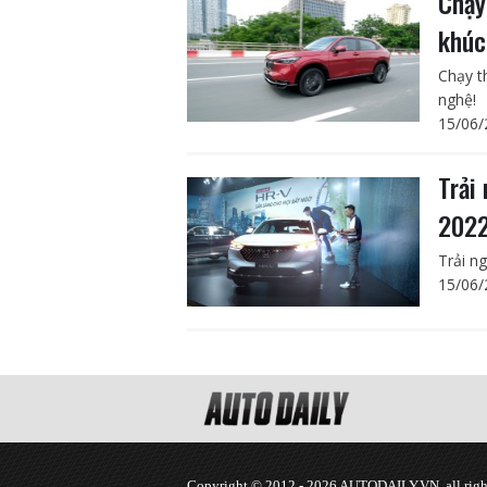
Chạy
khúc
Chạy t
nghệ!
15/06/
Trải
2022
Trải n
15/06/
Copyright © 2012 - 2026 AUTODAILY.VN, all right