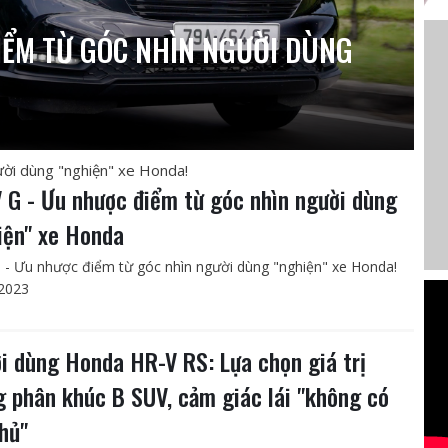
IỂM TỪ GÓC NHÌN NGƯỜI DÙNG
ời dùng "nghiện" xe Honda!
 G - Ưu nhược điểm từ góc nhìn người dùng
iện" xe Honda
 - Ưu nhược điểm từ góc nhìn người dùng "nghiện" xe Honda!
2023
i dùng Honda HR-V RS: Lựa chọn giá trị
g phân khúc B SUV, cảm giác lái "không có
thủ"