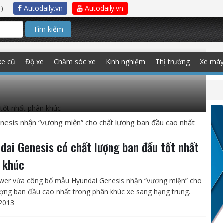
)
Autodaily.vn
Autodaily.vn
Tìm kiếm
 CHẤT LƯỢNG BAN ĐẦU TỐT NHẤT
xe cũ
Độ xe
Chăm sóc xe
Kinh nghiệm
Thị trường
Xe má
esis nhận “vương miện” cho chất lượng ban đầu cao nhất
dai Genesis có chất lượng ban đầu tốt nhất
 khúc
ower vừa công bố mẫu Hyundai Genesis nhận “vương miện” cho
ượng ban đầu cao nhất trong phân khúc xe sang hạng trung.
2013