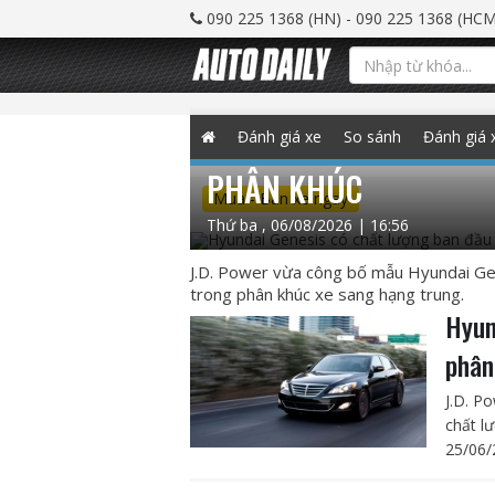
090 225 1368 (HN) - 090 225 1368 (HCM
HYUNDAI GENESIS CÓ
Đánh giá xe
So sánh
Đánh giá 
PHÂN KHÚC
Mua - Bán xe ngay
Thứ ba , 06/08/2026 | 16:56
J.D. Power vừa công bố mẫu Hyundai Gen
trong phân khúc xe sang hạng trung.
Hyun
phân
J.D. P
chất l
25/06/