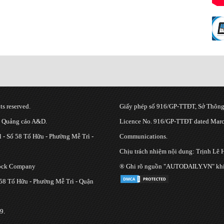
s reserved.
Giấy phép số 916/GP-TTĐT, Sở Thông 
g Quảng cáo A&D.
Licence No. 916/GP-TTĐT dated March
 - Số 58 Tố Hữu - Phường Mễ Trì -
Communications.
Chịu trách nhiệm nội dung: Trịnh Lê 
tock Company
® Ghi rõ nguồn "AUTODAILY.VN" khi bạ
 58 Tố Hữu - Phường Mễ Trì - Quận
9.