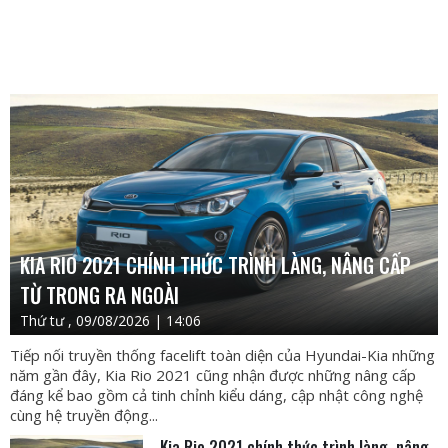
KIA RIO 2021 CHÍNH THỨC TRÌNH LÀNG, NÂNG CẤP
TỪ TRONG RA NGOÀI
Thứ tư , 09/08/2026 | 14:06
Tiếp nối truyền thống facelift toàn diện của Hyundai-Kia những
năm gần đây, Kia Rio 2021 cũng nhận được những nâng cấp
đáng kể bao gồm cả tinh chỉnh kiểu dáng, cập nhật công nghệ
cùng hệ truyền động...
Kia Rio 2021 chính thức trình làng, nâng