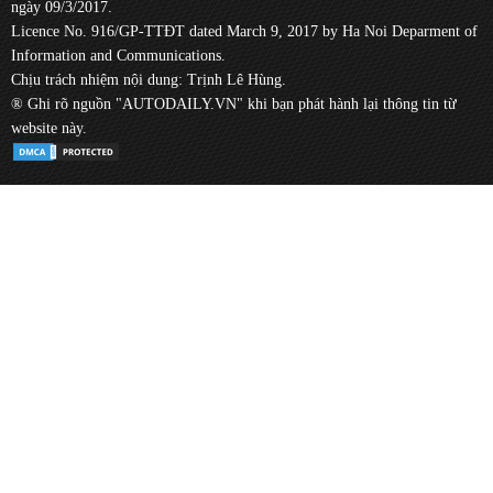
ngày 09/3/2017.
Licence No. 916/GP-TTĐT dated March 9, 2017 by Ha Noi Deparment of
Information and Communications.
Chịu trách nhiệm nội dung: Trịnh Lê Hùng.
® Ghi rõ nguồn "AUTODAILY.VN" khi bạn phát hành lại thông tin từ
website này.