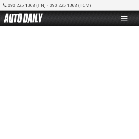
090 225 1368 (HN) - 090 225 1368 (HCM)
T
o
g
g
l
e
n
a
v
i
g
a
t
i
o
n