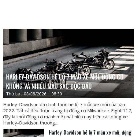
HARLEY-DAVIDSON HÉ LỘ 7 MẪU XE MỚI, ĐỘNG CƠ
KHỦNG VÀ NHIỀU MÀU SẮC ĐỘC ĐÁO
Thứ ba , 08/08/2026 | 08:30
Harley-Davidson đã chính thức hé lộ 7 mẫu xe mới của năm
2022. Tất cả đều được trang bị động cơ Milwaukee-Eight 117,
đây là khối động cơ mạnh mẽ nhất hiện nay trên các dòng xe
Harley-Davidson thương...
Harley-Davidson hé lộ 7 mẫu xe mới, động