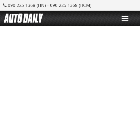
090 225 1368 (HN) - 090 225 1368 (HCM)
T
o
g
g
l
e
n
a
v
i
g
a
t
i
o
n