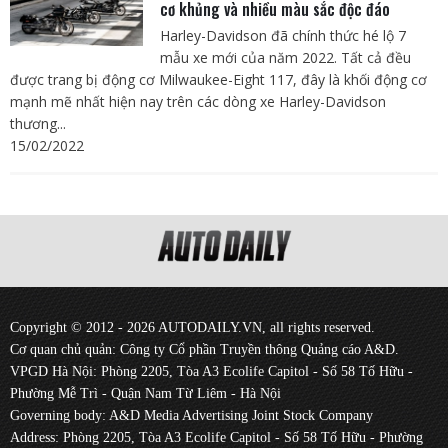
cơ khủng và nhiều màu sắc độc đáo
Harley-Davidson đã chính thức hé lộ 7
mẫu xe mới của năm 2022. Tất cả đều
được trang bị động cơ Milwaukee-Eight 117, đây là khối động cơ
mạnh mẽ nhất hiện nay trên các dòng xe Harley-Davidson
thương...
15/02/2022
Copyright © 2012 - 2026 AUTODAILY.VN, all rights reserved.
Cơ quan chủ quản: Công ty Cổ phần Truyền thông Quảng cáo A&D.
VPGD Hà Nội: Phòng 2205, Tòa A3 Ecolife Capitol - Số 58 Tố Hữu -
Phường Mễ Trì - Quận Nam Từ Liêm - Hà Nội
Governing body: A&D Media Advertising Joint Stock Company
Address: Phòng 2205, Tòa A3 Ecolife Capitol - Số 58 Tố Hữu - Phường