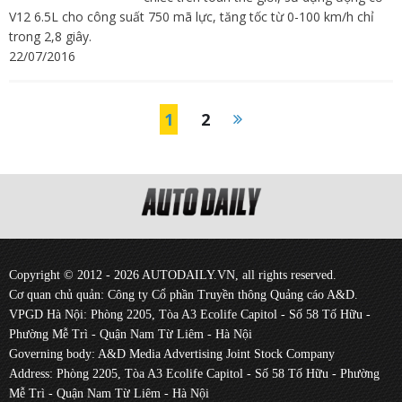
V12 6.5L cho công suất 750 mã lực, tăng tốc từ 0-100 km/h chỉ
trong 2,8 giây.
22/07/2016
1
2
Copyright © 2012 - 2026 AUTODAILY.VN, all rights reserved.
Cơ quan chủ quản: Công ty Cổ phần Truyền thông Quảng cáo A&D.
VPGD Hà Nội: Phòng 2205, Tòa A3 Ecolife Capitol - Số 58 Tố Hữu -
Phường Mễ Trì - Quận Nam Từ Liêm - Hà Nội
Governing body: A&D Media Advertising Joint Stock Company
Address: Phòng 2205, Tòa A3 Ecolife Capitol - Số 58 Tố Hữu - Phường
Mễ Trì - Quận Nam Từ Liêm - Hà Nội