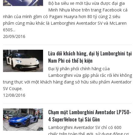
Bộ ba siêu xe mới tậu vừa được đại gia
Minh Nhựa khoe trên trang Facebook cá
nhân của mình gồm có Pagani Huayra hơn 80 tỷ cùng 2 siêu
phẩm cùng màu khác là Lamborghini Aventador SV và McLaren
650S...
20/09/2016
Lừa dối khách hàng, đại lý Lamborghini tại
Nam Phi có thể bị kiện
Đại lý phân phối chính hãng của
Lamborghini vừa gặp phải rắc rối khi không
trung thực với một khách hàng đang sở hữu siêu phẩm Aventador
SV Coupe.
12/08/2016
Chạm mặt Lamborghini Aventador LP750-
4 SuperVeloce tại Sài Gòn
Lamborghini Aventador SV chỉ có 600
chiếc trên toàn thế giới, sử dụng động cơ