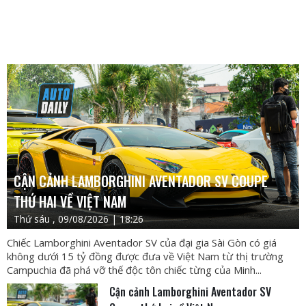
CẬN CẢNH LAMBORGHINI AVENTADOR SV COUPE
THỨ HAI VỀ VIỆT NAM
Thứ sáu , 09/08/2026 | 18:26
Chiếc Lamborghini Aventador SV của đại gia Sài Gòn có giá
không dưới 15 tỷ đồng được đưa về Việt Nam từ thị trường
Campuchia đã phá vỡ thế độc tôn chiếc từng của Minh...
Cận cảnh Lamborghini Aventador SV