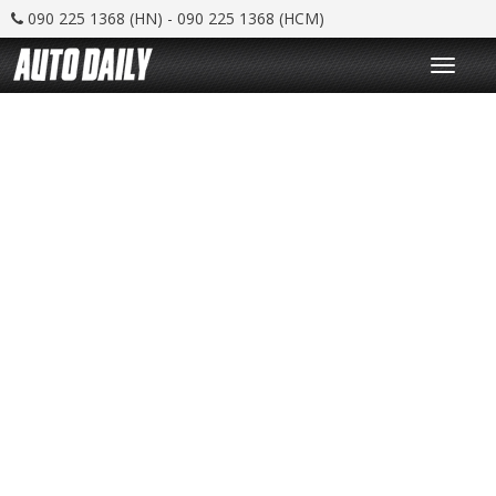
090 225 1368 (HN) - 090 225 1368 (HCM)
T
o
g
g
l
e
n
a
v
i
g
a
t
i
o
n