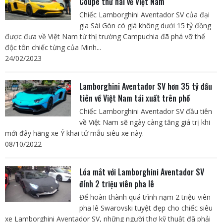
Coupe thứ hai về Việt Nam
Chiếc Lamborghini Aventador SV của đại
gia Sài Gòn có giá không dưới 15 tỷ đồng
được đưa về Việt Nam từ thị trường Campuchia đã phá vỡ thế
độc tôn chiếc từng của Minh...
24/02/2023
Lamborghini Aventador SV hơn 35 tỷ đầu
tiên về Việt Nam tái xuất trên phố
Chiếc Lamborghini Aventador SV đầu tiên
về Việt Nam sẽ ngày càng tăng giá trị khi
mới đây hãng xe Ý khai tử mẫu siêu xe này.
08/10/2022
Lóa mắt với Lamborghini Aventador SV
đính 2 triệu viên pha lê
Để hoàn thành quá trình nạm 2 triệu viên
pha lê Swarovski tuyệt đẹp cho chiếc siêu
xe Lamborghini Aventador SV, những người thợ kỹ thuật đã phải