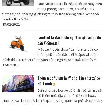
One Moto Electa là một chiếc xe máy điện
mang phong cách retro, có kiểu dáng
tương tự như những gì chúng ta thấy trên những chiếc Vespa và
Lambretta cổ điển.
19/02/2022
Lambretta đánh dấu sự “trở lại” với phiên
bản V-Special
Mẫu xe “huyền thoại” Lambretta vừa có
thêm phiên bản đặc biệt V-Special nhằm
đánh dấu sự trở lại của ngành công nghiệp sản xuất xe máy Ý.
13/07/2017
Thêm một “Điểm hẹn” cho dân chơi xế cổ
Hà Thành
2
Dân chơi các loại xe cổ ở Hà Nội từ nay sẽ
có thêm một địa chỉ mới để sinh hoạt,
giao lưu và “khoe” xế, khi tối qua (27/04), quán cà phê về xe mang