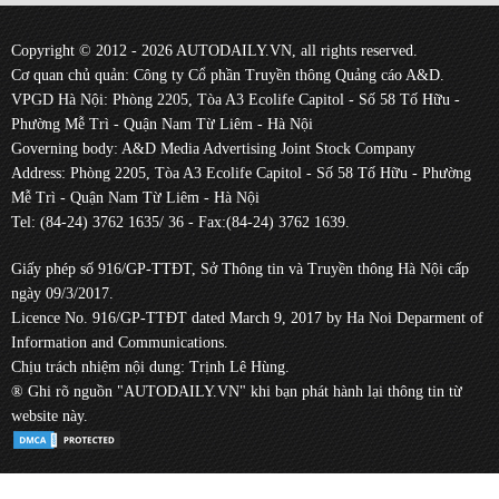
Copyright © 2012 - 2026 AUTODAILY.VN, all rights reserved.
Cơ quan chủ quản: Công ty Cổ phần Truyền thông Quảng cáo A&D.
VPGD Hà Nội: Phòng 2205, Tòa A3 Ecolife Capitol - Số 58 Tố Hữu -
Phường Mễ Trì - Quận Nam Từ Liêm - Hà Nội
Governing body: A&D Media Advertising Joint Stock Company
Address: Phòng 2205, Tòa A3 Ecolife Capitol - Số 58 Tố Hữu - Phường
Mễ Trì - Quận Nam Từ Liêm - Hà Nội
Tel: (84-24) 3762 1635/ 36 - Fax:(84-24) 3762 1639.
Giấy phép số 916/GP-TTĐT, Sở Thông tin và Truyền thông Hà Nội cấp
ngày 09/3/2017.
Licence No. 916/GP-TTĐT dated March 9, 2017 by Ha Noi Deparment of
Information and Communications.
Chịu trách nhiệm nội dung: Trịnh Lê Hùng.
® Ghi rõ nguồn "AUTODAILY.VN" khi bạn phát hành lại thông tin từ
website này.