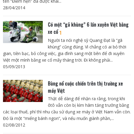
tên “Điểm hẹn” đã được khai...
28/04/2014
Có một “gã khùng” 6 lần xuyên Việt bằng
xe cổ
1
Người ta nói nghệ sỹ Quang Đạt là “gã
khùng” cũng đúng. Vì chẳng có ai bỏ thời
gian, tiền bạc, bỏ công việc, gia đình sang một bên để đi xuyên
Việt một mình bằng xe cổ mấy tháng trời. Đi không phải...
05/09/2013
Bùng nổ cuộc chiến trên thị trường xe
máy Việt
Thật dễ dàng để nhận ra rằng, trong khi
ôtô vẫn còn bị kìm hãm tăng trưởng bằng
các loại thuế, phí thì nhu cầu sử dụng xe máy ở Việt Nam vẫn còn.
Đó là một “miếng bánh ngon”, và nếu muốn giành phần,...
02/08/2012