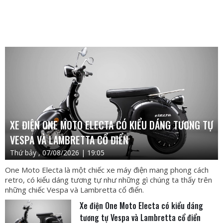
XE ĐIỆN ONE MOTO ELECTA CÓ KIỂU DÁNG TƯƠNG TỰ
VESPA VÀ LAMBRETTA CỔ ĐIỂN
Thứ bảy , 07/08/2026 | 19:05
One Moto Electa là một chiếc xe máy điện mang phong cách
retro, có kiểu dáng tương tự như những gì chúng ta thấy trên
những chiếc Vespa và Lambretta cổ điển.
Xe điện One Moto Electa có kiểu dáng
tương tự Vespa và Lambretta cổ điển