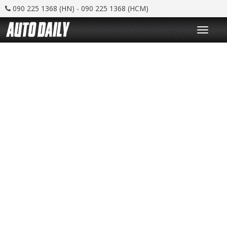
090 225 1368 (HN) - 090 225 1368 (HCM)
T
o
g
g
l
e
n
a
v
i
g
a
t
i
o
n