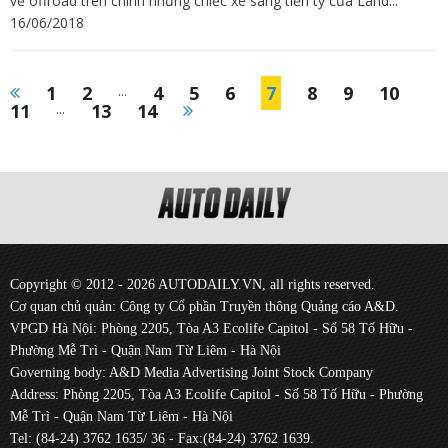
về offroad trên chính những chiếc xe sang tiền tỷ của Land...
16/06/2018
1
2
...
4
5
6
7
8
9
10
11
...
13
14
Copyright © 2012 - 2026 AUTODAILY.VN, all rights reserved.
Cơ quan chủ quản: Công ty Cổ phần Truyền thông Quảng cáo A&D.
VPGD Hà Nội: Phòng 2205, Tòa A3 Ecolife Capitol - Số 58 Tố Hữu -
Phường Mễ Trì - Quận Nam Từ Liêm - Hà Nội
Governing body: A&D Media Advertising Joint Stock Company
Address: Phòng 2205, Tòa A3 Ecolife Capitol - Số 58 Tố Hữu - Phường
Mễ Trì - Quận Nam Từ Liêm - Hà Nội
Tel: (84-24) 3762 1635/ 36 - Fax:(84-24) 3762 1639.