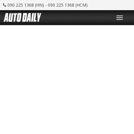
090 225 1368 (HN) - 090 225 1368 (HCM)
T
o
g
g
l
e
n
a
v
i
g
a
t
i
o
n