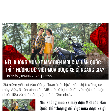
NẾU KHÔNG MUA XE MÁY ĐIỆN MBI CỦA HÀN QUỐC
THÌ ‘THƯỢNG ĐẾ’ VIỆT MUA ĐƯỢC XE GÌ NGANG GIÁ?
Thứ bảy , 09/08/2026 | 05:55
Giá niêm yết rơi vào đúng đoạn “dễ chịu” trên thị trường xe
máy Việt, 3 tân binh của MBI sẽ có lợi thế lớn về mặt tiết kiệm
nhiên liệu và khả năng vận hành “êm như...
Nếu không mua xe máy điện MBI của Hàn
Quốc thì ‘thượng đế’ Việt mua được xe gì