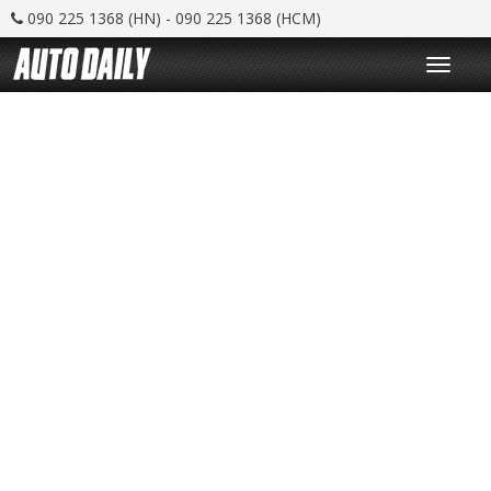
090 225 1368 (HN) - 090 225 1368 (HCM)
T
o
g
g
l
e
n
a
v
i
g
a
t
i
o
n