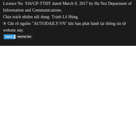
Licence No. 916/GP-TTĐT dated March 9, 2017 by Ha Noi Deparment of
Information and Communications.
Chịu trách nhiệm nội dung: Trịnh Lê Hùng.
® Ghi rõ nguồn "AUTODAILY.VN" khi bạn phát hành lại thông tin từ
website này.