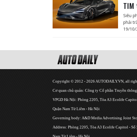
TIM 
Siêu p
phải tr
19/10/
Copyright © 2012 - 2026 AUTODAILY.VN, all right
Cơ quan chủ quản: Công ty Cổ phần Truyền thôn
VPGD Hà Nội: Phòng 2205, Tòa A3 Ecolife Capitol
Quận Nam Từ Liêm - Hà Nội
Governing body: A&D Media Advertising Joint S
Address: Phòng 2205, Tòa A3 Ecolife Capitol - Số
Nam Từ Liêm - Hà Nội