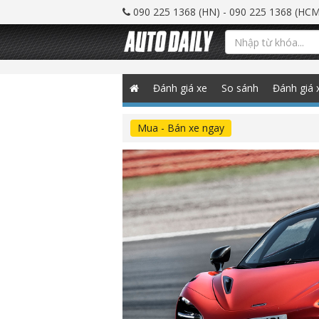
090 225 1368 (HN) - 090 225 1368 (HCM
Đánh giá xe
So sánh
Đánh giá 
Mua - Bán xe ngay