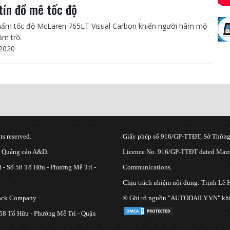
tín đồ mê tốc độ
hẩm tốc độ McLaren 765LT Visual Carbon khiến người hâm mộ
ầm trồ.
2020
s reserved.
Giấy phép số 916/GP-TTĐT, Sở Thông 
g Quảng cáo A&D.
Licence No. 916/GP-TTĐT dated March
 - Số 58 Tố Hữu - Phường Mễ Trì -
Communications.
Chịu trách nhiệm nội dung: Trịnh Lê 
tock Company
® Ghi rõ nguồn "AUTODAILY.VN" khi bạ
 58 Tố Hữu - Phường Mễ Trì - Quận