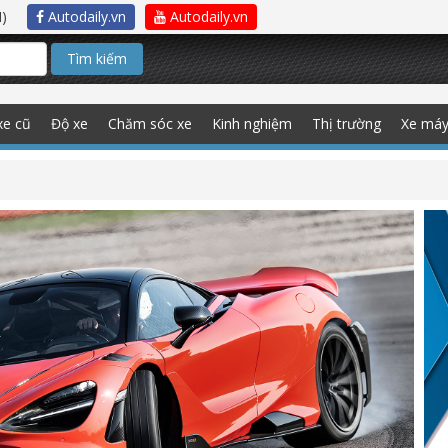
)
Autodaily.vn
Autodaily.vn
Tìm kiếm
xe cũ
Độ xe
Chăm sóc xe
Kinh nghiệm
Thị trường
Xe má