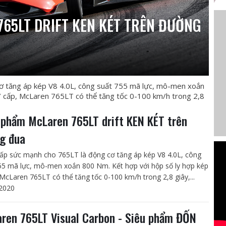
765LT DRIFT KEN KÉT TRÊN ĐƯỜNG
ơ tăng áp kép V8 4.0L, công suất 755 mã lực, mô-men xoắn
7 cấp, McLaren 765LT có thể tăng tốc 0-100 km/h trong 2,8
 phẩm McLaren 765LT drift KEN KÉT trên
g đua
ấp sức mạnh cho 765LT là động cơ tăng áp kép V8 4.0L, công
55 mã lực, mô-men xoắn 800 Nm. Kết hợp với hộp số ly hợp kép
 McLaren 765LT có thể tăng tốc 0-100 km/h trong 2,8 giây,...
2020
ren 765LT Visual Carbon - Siêu phẩm ĐỐN