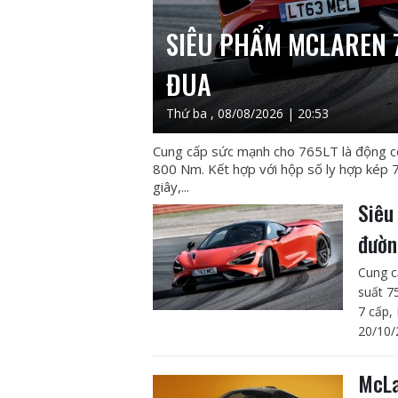
SIÊU PHẨM MCLAREN 
ĐUA
Thứ ba , 08/08/2026 | 20:53
Cung cấp sức mạnh cho 765LT là động c
800 Nm. Kết hợp với hộp số ly hợp kép 
giây,...
Siêu
đườn
Cung c
suất 7
7 cấp,
20/10/
McLa