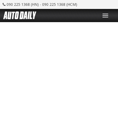
090 225 1368 (HN) - 090 225 1368 (HCM)
T
o
g
g
l
e
n
a
v
i
g
a
t
i
o
n