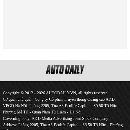
Copyright © 2012 - 2026 AUTODAILY.VN, all rights reserved.
Cơ quan chủ quản: Công ty Cổ phần Truyền thông Quảng cáo A&D.
VPGD Hà Nội: Phòng 2205, Tòa A3 Ecolife Capitol - Số 58 Tố Hữu -
Phường Mễ Trì - Quận Nam Từ Liêm - Hà Nội
Governing body: A&D Media Advertising Joint Stock Company
Address: Phòng 2205, Tòa A3 Ecolife Capitol - Số 58 Tố Hữu - Phường