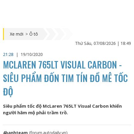
Xe mới
>
Ô tô
Thứ Sáu, 07/08/2026 | 18:49
21:28
|
19/10/2020
MCLAREN 765LT VISUAL CARBON -
SIÊU PHẨM ĐỐN TIM TÍN ĐỒ MÊ TỐC
ĐỘ
Siêu phẩm tốc độ McLaren 765LT Visual Carbon khiến
người hâm mộ phải trầm trồ.
4banhteam
(forum.autodaily.vn)