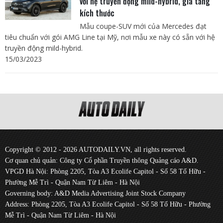
với hệ truyền động mild-hybrid, gia tăng
kích thước
Mẫu coupe-SUV mới của Mercedes đạt
tiêu chuẩn với gói AMG Line tại Mỹ, nơi mẫu xe này có sẵn với hệ
truyền động mild-hybrid.
15/03/2023
Copyright © 2012 - 2026 AUTODAILY.VN, all rights reserved.
Cơ quan chủ quản: Công ty Cổ phần Truyền thông Quảng cáo A&D.
VPGD Hà Nội: Phòng 2205, Tòa A3 Ecolife Capitol - Số 58 Tố Hữu -
Phường Mễ Trì - Quận Nam Từ Liêm - Hà Nội
Governing body: A&D Media Advertising Joint Stock Company
Address: Phòng 2205, Tòa A3 Ecolife Capitol - Số 58 Tố Hữu - Phường
Mễ Trì - Quận Nam Từ Liêm - Hà Nội