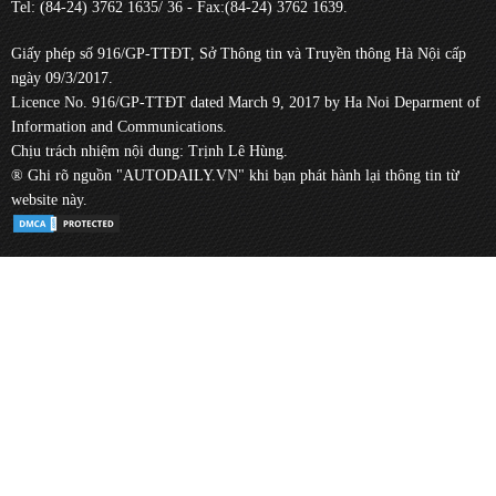
Tel: (84-24) 3762 1635/ 36 - Fax:(84-24) 3762 1639.
Giấy phép số 916/GP-TTĐT, Sở Thông tin và Truyền thông Hà Nội cấp
ngày 09/3/2017.
Licence No. 916/GP-TTĐT dated March 9, 2017 by Ha Noi Deparment of
Information and Communications.
Chịu trách nhiệm nội dung: Trịnh Lê Hùng.
® Ghi rõ nguồn "AUTODAILY.VN" khi bạn phát hành lại thông tin từ
website này.