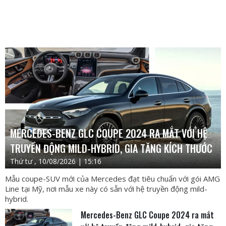
MERCEDES-BENZ GLC COUPE 2024 RA MẮT VỚI HỆ
TRUYỀN ĐỘNG MILD-HYBRID, GIA TĂNG KÍCH THƯỚC
Thứ tư , 10/08/2026 | 15:16
Mẫu coupe-SUV mới của Mercedes đạt tiêu chuẩn với gói AMG
Line tại Mỹ, nơi mẫu xe này có sẵn với hệ truyền động mild-
hybrid.
Mercedes-Benz GLC Coupe 2024 ra mắt