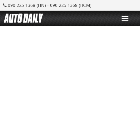
090 225 1368 (HN) - 090 225 1368 (HCM)
T
o
g
g
l
e
n
a
v
i
g
a
t
i
o
n