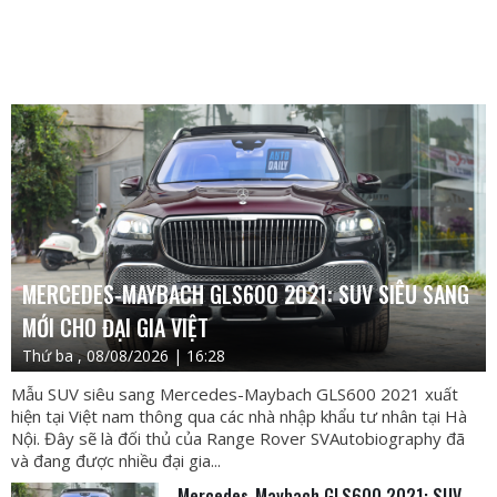
MERCEDES-MAYBACH GLS600 2021: SUV SIÊU SANG
MỚI CHO ĐẠI GIA VIỆT
Thứ ba , 08/08/2026 | 16:28
Mẫu SUV siêu sang Mercedes-Maybach GLS600 2021 xuất
hiện tại Việt nam thông qua các nhà nhập khẩu tư nhân tại Hà
Nội. Đây sẽ là đối thủ của Range Rover SVAutobiography đã
và đang được nhiều đại gia...
Mercedes-Maybach GLS600 2021: SUV