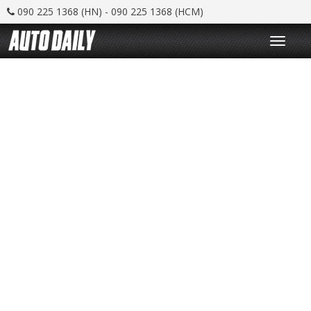
090 225 1368 (HN) - 090 225 1368 (HCM)
T
o
g
g
l
e
n
a
v
i
g
a
t
i
o
n