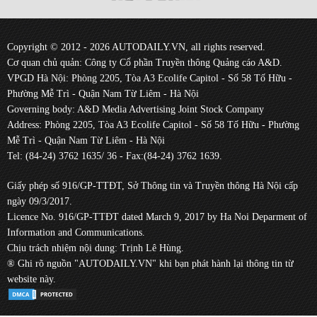
Copyright © 2012 - 2026 AUTODAILY.VN, all rights reserved.
Cơ quan chủ quản: Công ty Cổ phần Truyền thông Quảng cáo A&D.
VPGD Hà Nội: Phòng 2205, Tòa A3 Ecolife Capitol - Số 58 Tố Hữu -
Phường Mễ Trì - Quận Nam Từ Liêm - Hà Nội
Governing body: A&D Media Advertising Joint Stock Company
Address: Phòng 2205, Tòa A3 Ecolife Capitol - Số 58 Tố Hữu - Phường
Mễ Trì - Quận Nam Từ Liêm - Hà Nội
Tel: (84-24) 3762 1635/ 36 - Fax:(84-24) 3762 1639.
Giấy phép số 916/GP-TTĐT, Sở Thông tin và Truyền thông Hà Nội cấp
ngày 09/3/2017.
Licence No. 916/GP-TTĐT dated March 9, 2017 by Ha Noi Deparment of
Information and Communications.
Chịu trách nhiệm nội dung: Trịnh Lê Hùng.
® Ghi rõ nguồn "AUTODAILY.VN" khi bạn phát hành lại thông tin từ
website này.